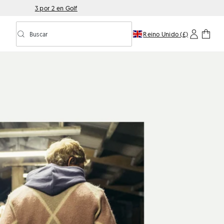
3 por 2 en Golf
Buscar
Reino Unido (£)
Activar/desactivar la búsqueda predictiva