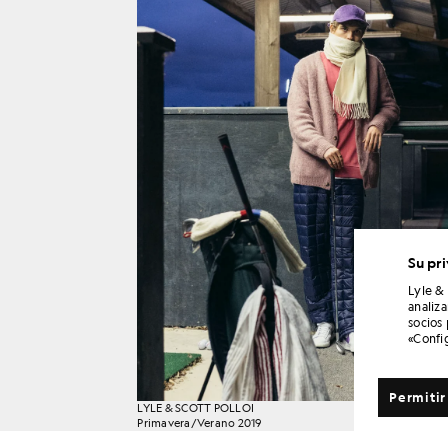
Su pr
Lyle &
analiz
socios
«Confi
Permitir
LYLE & SCOTT POLLOI
Primavera/Verano 2019