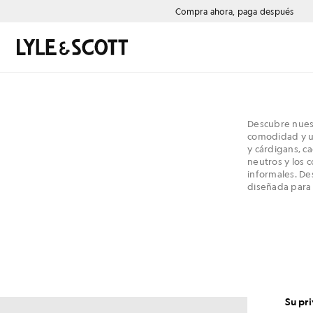
Saltar al contenido principal
Información de accesibilidad
Compra ahora, paga después
Buscar
Descubre nuest
comodidad y un
y cárdigans, c
neutros y los 
informales. De
diseñada para 
Su pr