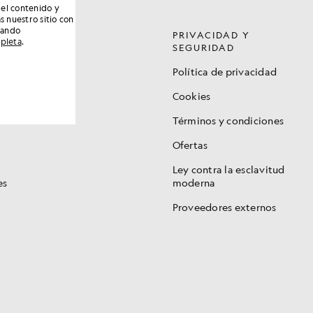
 el contenido y
s nuestro sitio con
nando
PRIVACIDAD Y
mpleta
.
SEGURIDAD
ad
Política de privacidad
Cookies
io de
Términos y condiciones
Ofertas
Ley contra la esclavitud
es
moderna
Proveedores externos