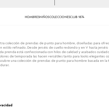
HOMBRES
NIÑOS
COLECCIONES
CLUB 1874
ra colección de prendas de punto para hombre, diseñadas para ofrece
 estilo refinado. Desde jerséis de cuello redondo y en V hasta jerséis
ada prenda está confeccionada con hilos de calidad y acabados cuidado
colores de temporada las hacen versátiles tanto para looks elegantes 
scubre una colección de prendas de punto para hombre basada en la t
durar.
ivacidad