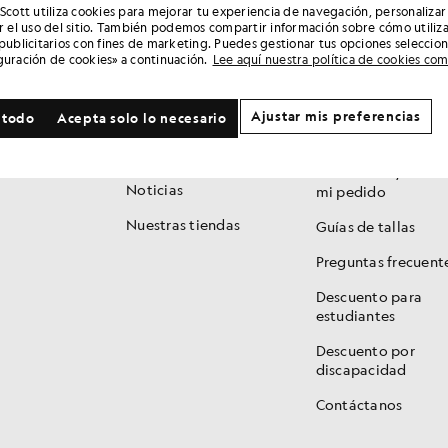
 Scott utiliza cookies para mejorar tu experiencia de navegación, personalizar
ar el uso del sitio. También podemos compartir información sobre cómo utiliza
 publicitarios con fines de marketing. Puedes gestionar tus opciones seleccio
MARCA
SERVICIOS AL
guración de cookies» a continuación.
Lee aquí nuestra política de cookies co
CLIENTE
Historia
Club 1874 / Fidelid
Ajustar mis preferencias
 todo
Acepta solo lo necesario
150 años
Seguir mi pedido
Kits For Clubs
Devolución / Camb
Noticias
mi pedido
Nuestras tiendas
Guías de tallas
Preguntas frecuent
Descuento para
estudiantes
Descuento por
discapacidad
Contáctanos