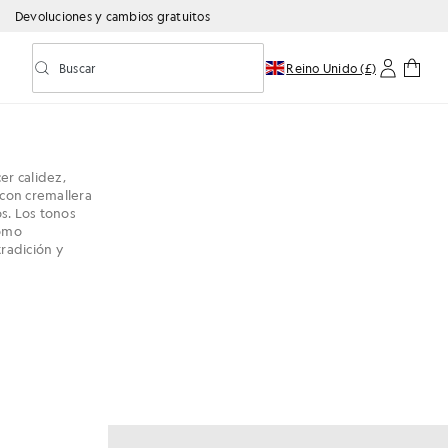
Devoluciones y cambios gratuitos
Buscar
Reino Unido (£)
Activar/desactivar la búsqueda predictiva
r calidez,
 con cremallera
s. Los tonos
como
radición y