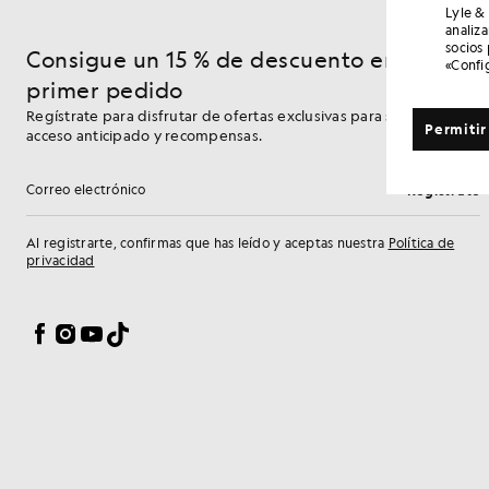
Lyle &
analiz
socios
Consigue un 15 % de descuento en tu
«Confi
primer pedido
Regístrate para disfrutar de ofertas exclusivas para socios,
Permitir
acceso anticipado y recompensas.
Regístrate
Dirección de correo electrónico
Al registrarte, confirmas que has leído y aceptas nuestra
Política de
privacidad
Preferencias de cookies
Facebook
Instagram
YouTube
TikTok