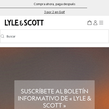
Saltar al contenido principal
Información de accesibilidad
Compra ahora, paga después
3 por 2 en Golf
Buscar
Buscar
Activar/desactivar la búsqueda predictiva
SUSCRÍBETE AL BOLETÍN
INFORMATIVO DE « LYLE &
SCOTT »