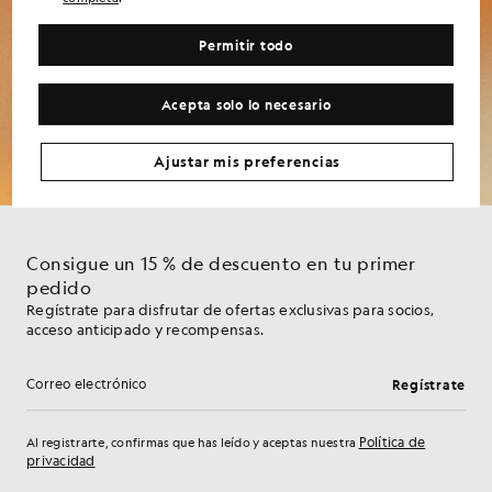
Lyle & Scott, incluyendo novedades sobre nuevas colecciones, ofertas exclusivas,
promociones y noticias de la marca. Puedes darte de baja en cualquier momento
Permitir todo
haciendo clic en el enlace que aparece en los correos electrónicos o poniéndote en
contacto con nuestro servicio de atención al cliente. Para obtener más información
Acepta solo lo necesario
sobre cómo utilizamos y protegemos tus datos, consulta nuestra Política de
privacidad.
Ajustar mis preferencias
Consigue un 15 % de descuento en tu primer
pedido
Regístrate para disfrutar de ofertas exclusivas para socios,
acceso anticipado y recompensas.
Regístrate
Dirección de correo electrónico
Política de
Al registrarte, confirmas que has leído y aceptas nuestra
privacidad