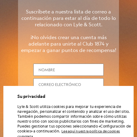
Suscríbete a nuestra lista de correo a
continuación para estar al día de todo lo
relacionado con Lyle & Scott.
¡No olvides crear una cuenta más
adelante para unirte al Club 1874 y
empezar a ganar puntos de recompensa!
NOMBRE
correo electrónico
NÚMERO DE TELÉFONO
Su privacidad
Lyle & Scott utiliza cookies para mejorar tu experiencia de
navegación, personalizar el contenido y analizar el uso del sitio.
INICIAR SESIÓN
También podemos compartir información sobre cómo utilizas
nuestro sitio con socios publicitarios con fines de marketing.
Puedes gestionar tus opciones seleccionando «Configuración de
cookies» a continuación.
Lee aquí nuestra política de cookies
Al introducir tus datos y registrarte, aceptas recibir comunicaciones de marketing de
.
completa