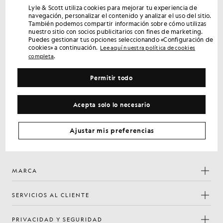
Lyle & Scott utiliza cookies para mejorar tu experiencia de
Consigue un 15 % de descuento en tu primer
navegación, personalizar el contenido y analizar el uso del sitio.
pedido
También podemos compartir información sobre cómo utilizas
nuestro sitio con socios publicitarios con fines de marketing.
Regístrate para disfrutar de ofertas exclusivas para socios,
Puedes gestionar tus opciones seleccionando «Configuración de
acceso anticipado y recompensas.
cookies» a continuación.
Lee aquí nuestra política de cookies
.
completa
Regístrate
Dirección de correo electrónico
Permitir todo
Política de
Al registrarte, confirmas que has leído y aceptas nuestra
privacidad
Acepta solo lo necesario
Preferencias de cookies
Ajustar mis preferencias
Facebook
Instagram
YouTube
TikTok
MARCA
SERVICIOS AL CLIENTE
PRIVACIDAD Y SEGURIDAD