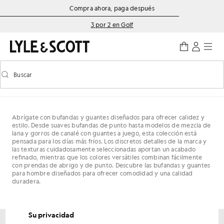
Saltar al contenido principal
Información de accesibilidad
Compra ahora, paga después
3 por 2 en Golf
Buscar
Buscar
Activar/desactivar la búsqueda predictiva
Abrígate con bufandas y guantes diseñados para ofrecer calidez y
estilo. Desde suaves bufandas de punto hasta modelos de mezcla de
lana y gorros de canalé con guantes a juego, esta colección está
pensada para los días más fríos. Los discretos detalles de la marca y
las texturas cuidadosamente seleccionadas aportan un acabado
refinado, mientras que los colores versátiles combinan fácilmente
con prendas de abrigo y de punto. Descubre las bufandas y guantes
para hombre diseñados para ofrecer comodidad y una calidad
duradera.
Su privacidad