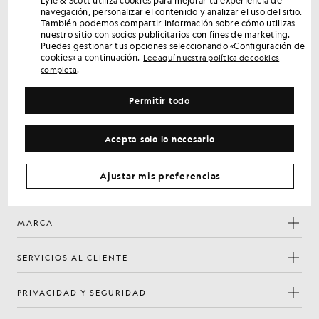
Lyle & Scott utiliza cookies para mejorar tu experiencia de
pedido
navegación, personalizar el contenido y analizar el uso del sitio.
También podemos compartir información sobre cómo utilizas
Regístrate para disfrutar de ofertas exclusivas para socios,
nuestro sitio con socios publicitarios con fines de marketing.
acceso anticipado y recompensas.
Puedes gestionar tus opciones seleccionando «Configuración de
cookies» a continuación.
Lee aquí nuestra política de cookies
.
completa
Regístrate
Dirección de correo electrónico
Permitir todo
Política de
Al registrarte, confirmas que has leído y aceptas nuestra
privacidad
Acepta solo lo necesario
Preferencias de cookies
Ajustar mis preferencias
Facebook
Instagram
YouTube
TikTok
MARCA
SERVICIOS AL CLIENTE
PRIVACIDAD Y SEGURIDAD