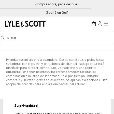
Saltar al contenido principal
Información de accesibilidad
Compra ahora, paga después
3 por 2 en Golf
Buscar
Buscar
Activar/desactivar la búsqueda predictiva
Prendas essentials el día essentials . Desde camisetas y polos hasta
sudaderas con capucha y pantalones de chándal, cada prenda está
diseñada para ofrecer comodidad, versatilidad y una calidad
duradera. Los tonos neutros y los cortes cómodos facilitan su
combinación a lo largo de la semana. Solo por tiempo limitado:
compra 2 y llévate 1 gratis en essentials. Se aplican excepciones. Haz
acopio de prendas para el día a día hechas para durar.
Su privacidad
Consigue un 15 % de descuento en tu primer