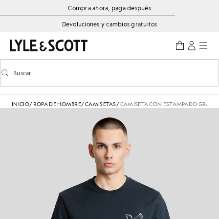
Saltar al contenido principal
Información de accesibilidad
Compra ahora, paga después
Devoluciones y cambios gratuitos
Buscar
Buscar
Activar/desactivar la búsqueda predictiva
INICIO
/
ROPA DE HOMBRE
/
CAMISETAS
/
CAMISETA CON ESTAMPADO GRÁFICO