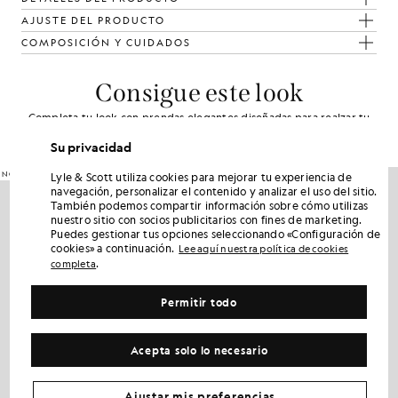
AJUSTE DEL PRODUCTO
COMPOSICIÓN Y CUIDADOS
Consigue este look
Completa tu look con prendas elegantes diseñadas para realzar tu
armario.
Su privacidad
NOVEDADES
NOVEDADES
Lyle & Scott utiliza cookies para mejorar tu experiencia de
navegación, personalizar el contenido y analizar el uso del sitio.
También podemos compartir información sobre cómo utilizas
nuestro sitio con socios publicitarios con fines de marketing.
Puedes gestionar tus opciones seleccionando «Configuración de
cookies» a continuación.
Lee aquí nuestra política de cookies
.
completa
Permitir todo
Acepta solo lo necesario
Ajustar mis preferencias