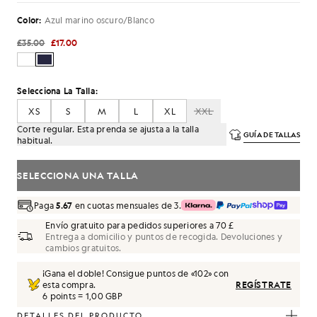
Color:
Azul marino oscuro/Blanco
£35.00
£17.00
Selecciona La Talla:
XS
S
M
L
XL
XXL
Corte regular. Esta prenda se ajusta a la talla
GUÍA DE TALLAS
habitual.
SELECCIONA UNA TALLA
Paga
5.67
en cuotas mensuales de 3.
Envío gratuito para pedidos superiores a 70 £
Entrega a domicilio y puntos de recogida. Devoluciones y
cambios gratuitos.
¡Gana el doble! Consigue puntos de «
102
» con
esta compra.
REGÍSTRATE
6 points = 1,00 GBP
DETALLES DEL PRODUCTO