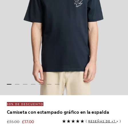
50% DE DESCUENTO
Camiseta con estampado gráfico en la espalda
£35.00
£17.00
(
RESEÑAS DE «1
» )
£17.00