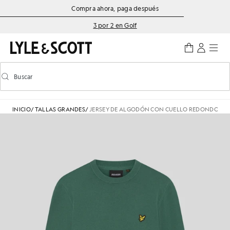
Saltar al contenido principal
Información de accesibilidad
Compra ahora, paga después
3 por 2 en Golf
Buscar
Buscar
Activar/desactivar la búsqueda predictiva
INICIO
/
TALLAS GRANDES
/
JERSEY DE ALGODÓN CON CUELLO REDONDO