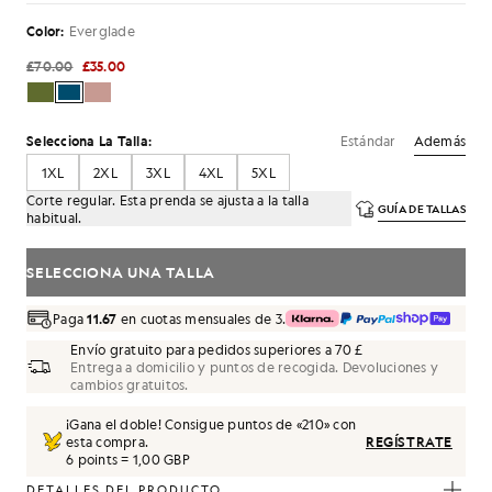
Color:
Everglade
£70.00
£35.00
Estándar
Además
Selecciona La Talla:
1XL
2XL
3XL
4XL
5XL
Corte regular. Esta prenda se ajusta a la talla
GUÍA DE TALLAS
habitual.
SELECCIONA UNA TALLA
Paga
11.67
en cuotas mensuales de 3.
Envío gratuito para pedidos superiores a 70 £
Entrega a domicilio y puntos de recogida. Devoluciones y
cambios gratuitos.
¡Gana el doble! Consigue puntos de «
210
» con
esta compra.
REGÍSTRATE
6 points = 1,00 GBP
DETALLES DEL PRODUCTO