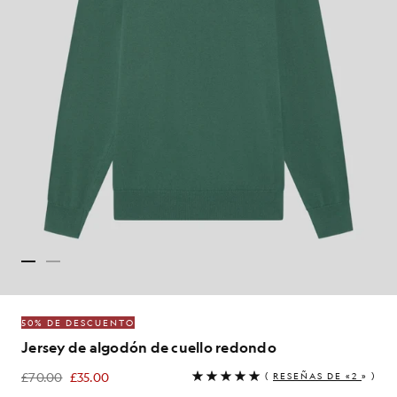
50% DE DESCUENTO
Jersey de algodón de cuello redondo
£70.00
£35.00
(
RESEÑAS DE «2
» )
£35.00