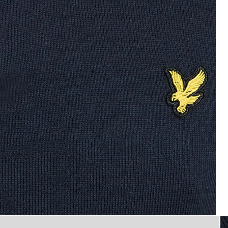
4 y puños de algodón en azul marino oscuro
Camiseta con cremallera de 1/4