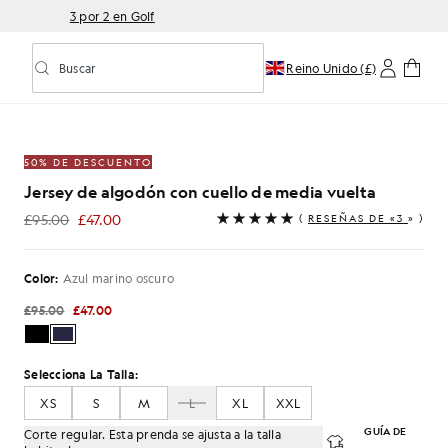
3 por 2 en Golf
Buscar
Reino Unido (£)
Activar/desactivar la búsqueda predictiva
 y puños de algodón en azul marino oscuro
50% DE DESCUENTO
Jersey de algodón con cuello de media vuelta
£95.00
£47.00
(
RESEÑAS DE «3
» )
£47.00
Color:
Azul marino oscuro
£95.00
£47.00
Selecciona La Talla:
XS
S
M
L
XL
XXL
GUÍA DE
Corte regular. Esta prenda se ajusta a la talla