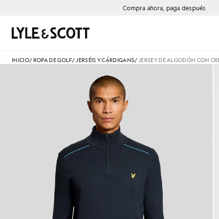
Saltar al contenido principal
Información de accesibilidad
Compra ahora, paga después
Buscar
INICIO
/
ROPA DE GOLF
/
JERSÉIS Y CÁRDIGANS
/
JERSEY DE ALGODÓN CON CR
Camiseta con cremallera de 1/