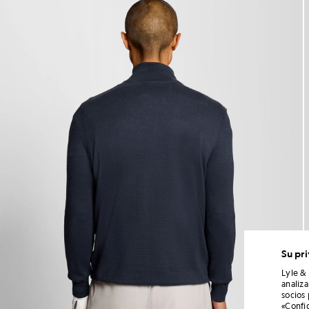
Su pr
Lyle &
analiz
socios
«Confi