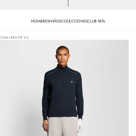
HOMBRES
NIÑOS
COLECCIONES
CLUB 1874
EMALLERA DE 1/4
4 y puños de algodón en azul marino oscuro
Camiseta con cremallera de 1/4