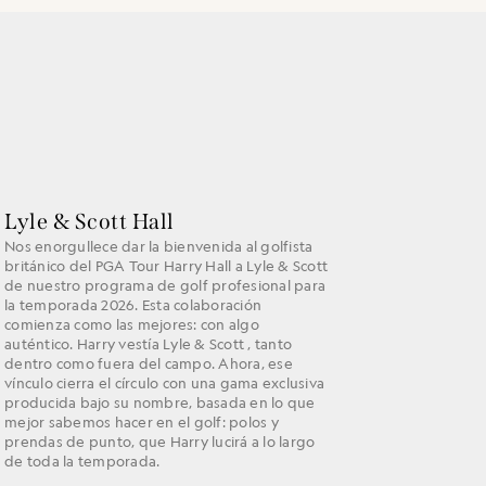
Lyle & Scott Hall
Nos enorgullece dar la bienvenida al golfista
británico del PGA Tour Harry Hall a Lyle & Scott
de nuestro programa de golf profesional para
la temporada 2026. Esta colaboración
comienza como las mejores: con algo
auténtico. Harry vestía Lyle & Scott , tanto
dentro como fuera del campo. Ahora, ese
vínculo cierra el círculo con una gama exclusiva
producida bajo su nombre, basada en lo que
mejor sabemos hacer en el golf: polos y
prendas de punto, que Harry lucirá a lo largo
de toda la temporada.