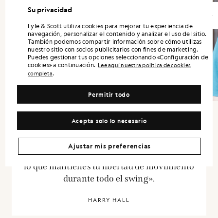
Su privacidad
Lyle & Scott utiliza cookies para mejorar tu experiencia de
navegación, personalizar el contenido y analizar el uso del sitio.
También podemos compartir información sobre cómo utilizas
nuestro sitio con socios publicitarios con fines de marketing.
Puedes gestionar tus opciones seleccionando «Configuración de
cookies» a continuación.
Lee aquí nuestra política de cookies
.
completa
Permitir todo
Acepta solo lo necesario
«Desde el campo hasta la ciudad, se adapta
Ajustar mis preferencias
a la perfección. Además, es muy ligera, por
lo que mantienes tu libertad de movimiento
durante todo el swing».
HARRY HALL