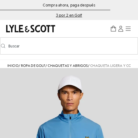
Saltar al contenido principal
Información de accesibilidad
Compra ahora, paga después
3 por 2 en Golf
Buscar
Buscar
Activar/desactivar la búsqueda predictiva
INICIO
/
ROPA DE GOLF
/
CHAQUETAS Y ABRIGOS
/
CHAQUETA LIGERA Y COMP