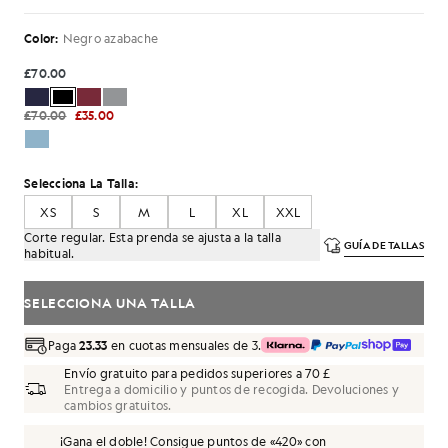
Color:
Negro azabache
£70.00
£70.00
£35.00
Selecciona La Talla:
XS
S
M
L
XL
XXL
Corte regular. Esta prenda se ajusta a la talla
GUÍA DE TALLAS
habitual.
SELECCIONA UNA TALLA
Paga
23.33
en cuotas mensuales de 3.
Envío gratuito para pedidos superiores a 70 £
Entrega a domicilio y puntos de recogida. Devoluciones y
cambios gratuitos.
¡Gana el doble! Consigue puntos de «
420
» con