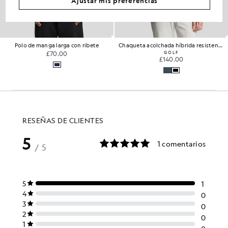
Ajustar mis preferencias
Polo de manga larga con ribete
Chaqueta acolchada híbrida resistente al agua
£70.00
GOLF
£140.00