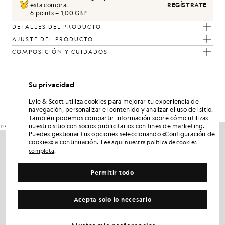
esta compra.
REGÍSTRATE
6 points = 1,00 GBP
DETALLES DEL PRODUCTO
AJUSTE DEL PRODUCTO
COMPOSICIÓN Y CUIDADOS
Consigue este look
Su privacidad
Completa tu look con prendas elegantes diseñadas para realzar tu
Lyle & Scott utiliza cookies para mejorar tu experiencia de
armario.
navegación, personalizar el contenido y analizar el uso del sitio.
También podemos compartir información sobre cómo utilizas
nuestro sitio con socios publicitarios con fines de marketing.
NOVEDADES
Puedes gestionar tus opciones seleccionando «Configuración de
cookies» a continuación.
Lee aquí nuestra política de cookies
.
completa
Permitir todo
Acepta solo lo necesario