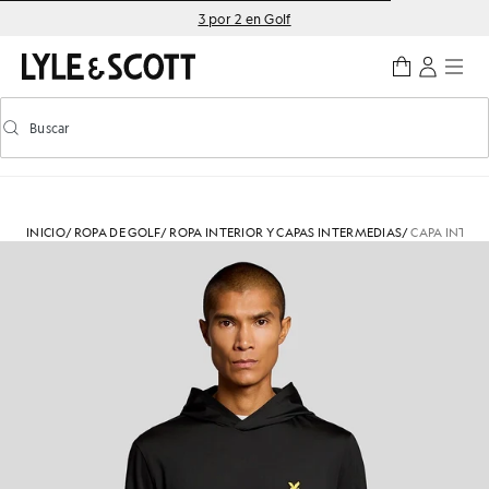
Saltar al contenido principal
Información de accesibilidad
3 por 2 en Golf
Buscar
Buscar
Activar/desactivar la búsqueda predictiva
INICIO
/
ROPA DE GOLF
/
ROPA INTERIOR Y CAPAS INTERMEDIAS
/
CAPA INTER