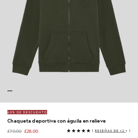
60% DE DESCUENTO
Chaqueta deportiva con águila en relieve
£70.00
£28.00
(
RESEÑAS DE «2
» )
£28.00