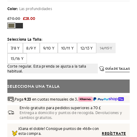
Color:
Las profundidades
£70.00
£28.00
Selecciona La Talla:
7/8 Y
8/9 Y
9/10 Y
10/11 Y
12/13 Y
14/15 Y
15/16 Y
Corte regular. Esta prenda se ajusta a la talla
GUÍA DE TALLAS
habitual.
SELECCIONA UNA TALLA
Paga
9.33
en cuotas mensuales de 3.
Envío gratuito para pedidos superiores a 70 £
Entrega a domicilio y puntos de recogida. Devoluciones y
cambios gratuitos.
¡Gana el doble! Consigue puntos de «
168
» con
esta compra.
REGÍSTRATE