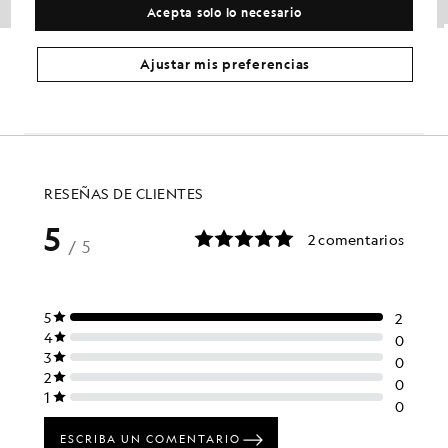
Acepta solo lo necesario
Sudadera clásica de cuello redondo
Chaqueta Tonal Eagle
ROPA INFANTIL
ROPA INFANTIL
Ajustar mis preferencias
£45.00
£18.00
£90.00
£36.00
+11