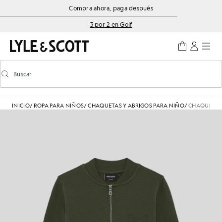
Saltar al contenido principal
Información de accesibilidad
Compra ahora, paga después
3 por 2 en Golf
Buscar
Buscar
Activar/desactivar la búsqueda predictiva
INICIO
/
ROPA PARA NIÑOS
/
CHAQUETAS Y ABRIGOS PARA NIÑO
/
CHAQUETA D