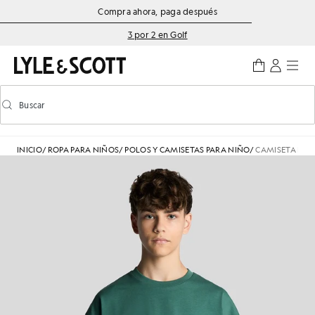
Saltar al contenido principal
Información de accesibilidad
Compra ahora, paga después
3 por 2 en Golf
Buscar
Buscar
Activar/desactivar la búsqueda predictiva
INICIO
/
ROPA PARA NIÑOS
/
POLOS Y CAMISETAS PARA NIÑO
/
CAMISETA HOL