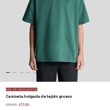
50% DE DESCUENTO
Camiseta holgada de tejido grueso
£35.00
£17.00
£17.00