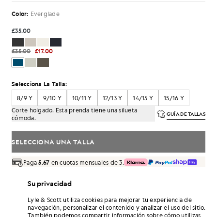
Color:
Everglade
£35.00
£35.00
£17.00
Selecciona La Talla:
8/9 Y
9/10 Y
10/11 Y
12/13 Y
14/15 Y
15/16 Y
Corte holgado. Esta prenda tiene una silueta
GUÍA DE TALLAS
cómoda.
SELECCIONA UNA TALLA
Paga
5.67
en cuotas mensuales de 3.
Envío gratuito para pedidos superiores a 70 £
Su privacidad
Entrega a domicilio y puntos de recogida. Devoluciones y
cambios gratuitos.
Lyle & Scott utiliza cookies para mejorar tu experiencia de
navegación, personalizar el contenido y analizar el uso del sitio.
¡Gana el doble! Consigue puntos de «
102
» con
También podemos compartir información sobre cómo utilizas
esta compra.
REGÍSTRATE