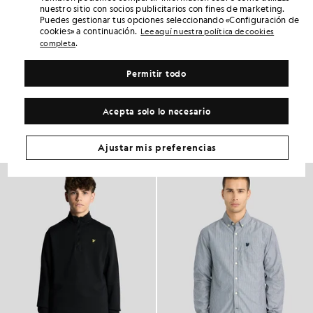
nuestro sitio con socios publicitarios con fines de marketing.
6 points = 1,00 GBP
Puedes gestionar tus opciones seleccionando «Configuración de
DETALLES DEL PRODUCTO
cookies» a continuación.
Lee aquí nuestra política de cookies
.
completa
AJUSTE DEL PRODUCTO
COMPOSICIÓN Y CUIDADOS
Permitir todo
Consigue este look
Acepta solo lo necesario
Completa tu look con prendas elegantes diseñadas para realzar tu
armario.
Ajustar mis preferencias
NOVEDADES