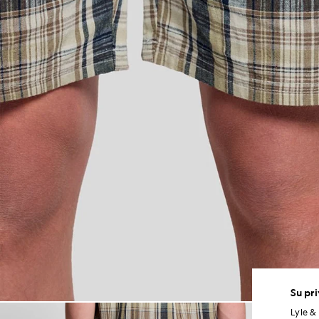
Su pr
Hombre con pantalones cortos
Lyle &