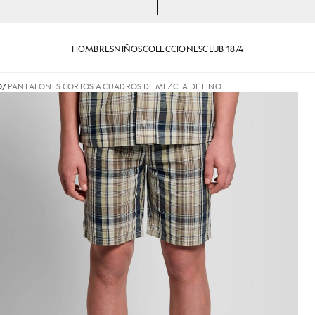
HOMBRES
NIÑOS
COLECCIONES
CLUB 1874
O
/
PANTALONES CORTOS A CUADROS DE MEZCLA DE LINO
a cuadros de mezcla de lino en verde hierba
Hombre con pantalones cortos a