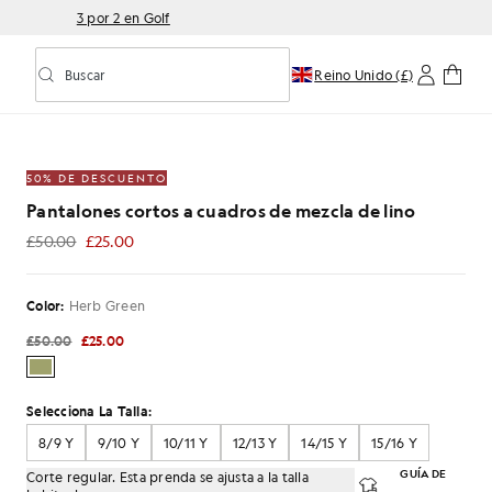
3 por 2 en Golf
Buscar
Reino Unido (£)
Activar/desactivar la búsqueda predictiva
 cuadros de mezcla de lino en verde hierba
50% DE DESCUENTO
Pantalones cortos a cuadros de mezcla de lino
£50.00
£25.00
£25.00
Color:
Herb Green
£50.00
£25.00
Selecciona La Talla:
8/9 Y
9/10 Y
10/11 Y
12/13 Y
14/15 Y
15/16 Y
GUÍA DE
Corte regular. Esta prenda se ajusta a la talla