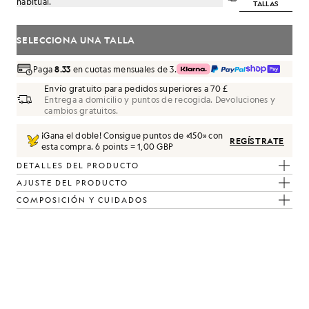
habitual.
TALLAS
SELECCIONA UNA TALLA
Paga
8.33
en cuotas mensuales de 3.
Envío gratuito para pedidos superiores a 70 £
Entrega a domicilio y puntos de recogida. Devoluciones y
cambios gratuitos.
¡Gana el doble! Consigue puntos de «
150
» con
REGÍSTRATE
esta compra.
6 points = 1,00 GBP
en verde hierba
DETALLES DEL PRODUCTO
AJUSTE DEL PRODUCTO
COMPOSICIÓN Y CUIDADOS