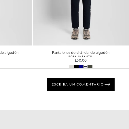
ándal
Pantalones cortos de chándal de algodón para el día a día
ROPA INFANTIL
£40.00