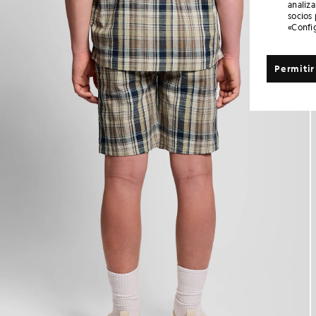
analiz
socios
«Confi
Permitir