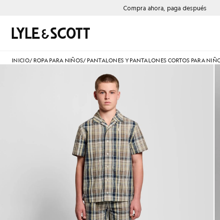
Saltar al contenido principal
Información de accesibilidad
Compra ahora, paga después
Buscar
INICIO
/
ROPA PARA NIÑOS
/
PANTALONES Y PANTALONES CORTOS PARA NIÑ
Hombre con pantalones cortos 