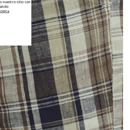
s nuestro sitio con
nando
mpleta
.