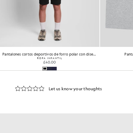
Bañador liso
Pant
ROPA INFANTIL
£30.00