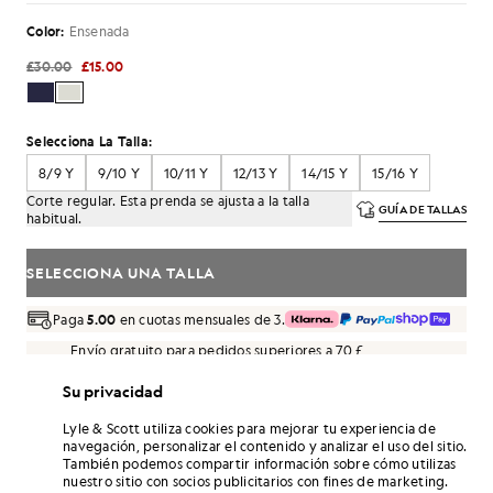
Color:
Ensenada
£30.00
£15.00
Selecciona La Talla:
8/9 Y
9/10 Y
10/11 Y
12/13 Y
14/15 Y
15/16 Y
Corte regular. Esta prenda se ajusta a la talla
GUÍA DE TALLAS
habitual.
SELECCIONA UNA TALLA
Paga
5.00
en cuotas mensuales de 3.
Envío gratuito para pedidos superiores a 70 £
Entrega a domicilio y puntos de recogida. Devoluciones y
cambios gratuitos.
Su privacidad
¡Gana el doble! Consigue puntos de «
90
» con
Lyle & Scott utiliza cookies para mejorar tu experiencia de
esta compra.
REGÍSTRATE
navegación, personalizar el contenido y analizar el uso del sitio.
6 points = 1,00 GBP
También podemos compartir información sobre cómo utilizas
nuestro sitio con socios publicitarios con fines de marketing.
DETALLES DEL PRODUCTO