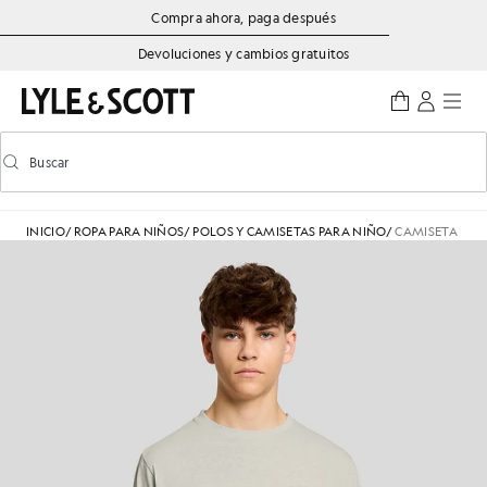
Saltar al contenido principal
Información de accesibilidad
Compra ahora, paga después
Devoluciones y cambios gratuitos
Buscar
Buscar
Activar/desactivar la búsqueda predictiva
INICIO
/
ROPA PARA NIÑOS
/
POLOS Y CAMISETAS PARA NIÑO
/
CAMISETA DE 