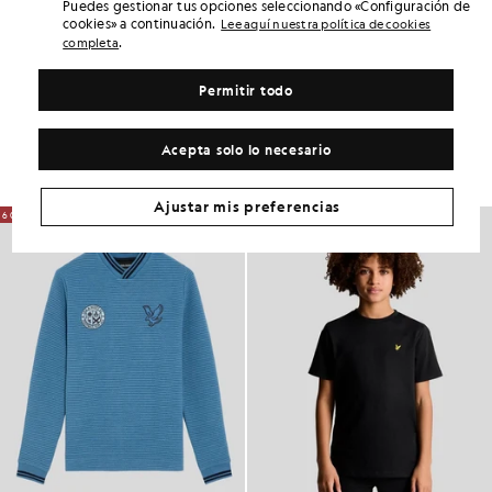
Puedes gestionar tus opciones seleccionando «Configuración de
cookies» a continuación.
Lee aquí nuestra política de cookies
AJUSTE DEL PRODUCTO
.
completa
COMPOSICIÓN Y CUIDADOS
Permitir todo
Consigue este look
Completa tu look con prendas elegantes diseñadas para realzar tu
Acepta solo lo necesario
armario.
Ajustar mis preferencias
60% DE DESCUENTO