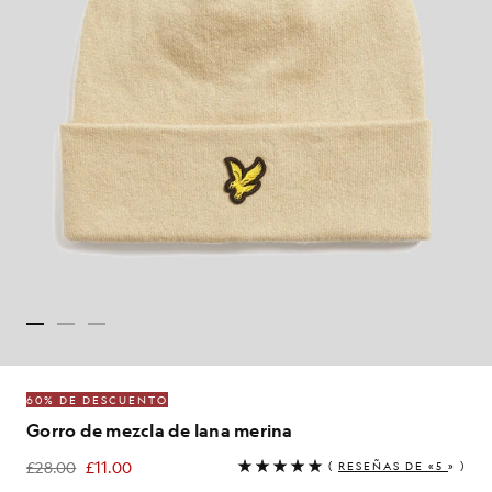
60% DE DESCUENTO
Gorro de mezcla de lana merina
£28.00
£11.00
(
RESEÑAS DE «5
» )
£11.00