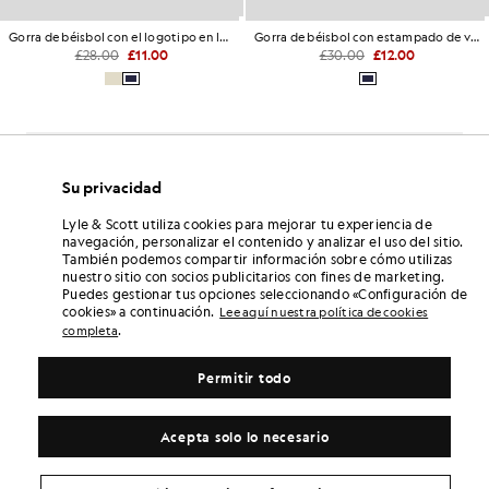
Gorra de béisbol con el logotipo en letra cursiva
Gorra de béisbol con estampado de vitrales
£28.00
£11.00
£30.00
£12.00
Su privacidad
Lyle & Scott utiliza cookies para mejorar tu experiencia de
navegación, personalizar el contenido y analizar el uso del sitio.
También podemos compartir información sobre cómo utilizas
nuestro sitio con socios publicitarios con fines de marketing.
Puedes gestionar tus opciones seleccionando «Configuración de
cookies» a continuación.
Lee aquí nuestra política de cookies
.
completa
Permitir todo
Acepta solo lo necesario