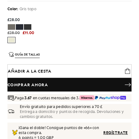
Color:
Gris topo
£28.00
£28.00
£11.00
GUÍA DE TALLAS
AÑADIR A LA CESTA
COMPRAR AHORA
Paga
3.67
en cuotas mensuales de 3.
Envío gratuito para pedidos superiores a 70 £
Entrega a domicilio y puntos de recogida. Devoluciones y
cambios gratuitos.
¡Gana el doble! Consigue puntos de «
66
» con
esta compra.
REGÍSTRATE
6 points = 1,00 GBP