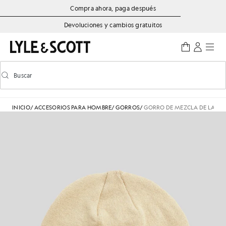
Saltar al contenido principal
Información de accesibilidad
Compra ahora, paga después
Devoluciones y cambios gratuitos
Buscar
Buscar
Activar/desactivar la búsqueda predictiva
INICIO
/
ACCESORIOS PARA HOMBRE
/
GORROS
/
GORRO DE MEZCLA DE LANA