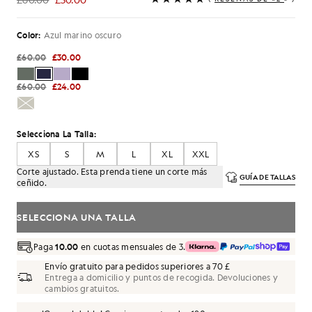
£30.00
Color:
Azul marino oscuro
£60.00
£30.00
£60.00
£24.00
Selecciona La Talla:
XS
S
M
L
XL
XXL
Corte ajustado. Esta prenda tiene un corte más
GUÍA DE TALLAS
ceñido.
SELECCIONA UNA TALLA
Paga
10.00
en cuotas mensuales de 3.
Envío gratuito para pedidos superiores a 70 £
Entrega a domicilio y puntos de recogida. Devoluciones y
cambios gratuitos.