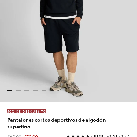
50% DE DESCUENTO
Pantalones cortos deportivos de algodón
superfino
£60.00
£30.00
(
RESEÑAS DE «2
» )