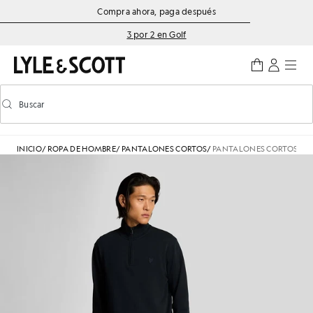
Saltar al contenido principal
Información de accesibilidad
Compra ahora, paga después
3 por 2 en Golf
Buscar
Buscar
Activar/desactivar la búsqueda predictiva
INICIO
/
ROPA DE HOMBRE
/
PANTALONES CORTOS
/
PANTALONES CORTOS DE