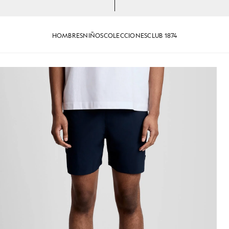
HOMBRES
NIÑOS
COLECCIONES
CLUB 1874
ino oscuro
Hombre con bañador azul marin