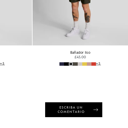
Bañador liso
£45.00
+5
+5