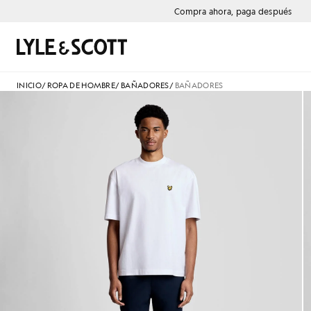
Saltar al contenido principal
Información de accesibilidad
Compra ahora, paga después
Buscar
INICIO
/
ROPA DE HOMBRE
/
BAÑADORES
/
BAÑADORES
Hombre con bañador azul mar