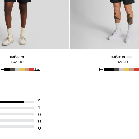
Bañador
Bañador liso
£45.00
£45.00
+5