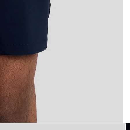
toma_plana
ino oscuro