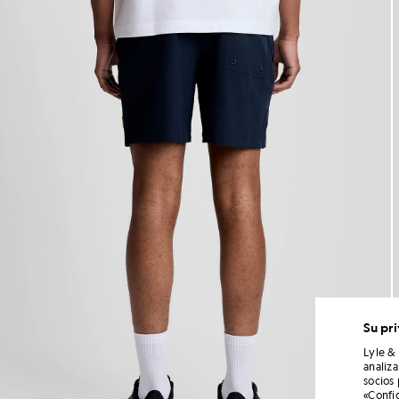
Su pr
Lyle &
analiz
socios
«Confi