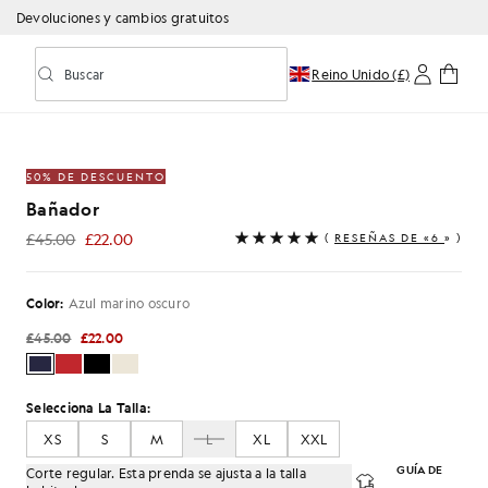
Devoluciones y cambios gratuitos
Buscar
Reino Unido (£)
Activar/desactivar la búsqueda predictiva
o oscuro
50% DE DESCUENTO
Bañador
£45.00
£22.00
(
RESEÑAS DE «6
» )
£22.00
Color:
Azul marino oscuro
£45.00
£22.00
Selecciona La Talla:
XS
S
M
L
XL
XXL
GUÍA DE
Corte regular. Esta prenda se ajusta a la talla