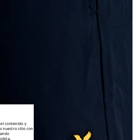
 el contenido y
s nuestro sitio con
nando
mpleta
.