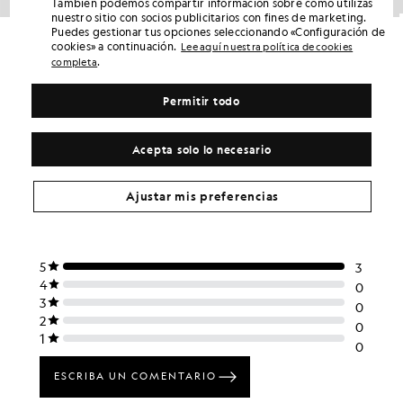
También podemos compartir información sobre cómo utilizas
nuestro sitio con socios publicitarios con fines de marketing.
Chaqueta plegable
Chaqueta softshell con forro polar
Puedes gestionar tus opciones seleccionando «Configuración de
£135.00
£54.00
£125.00
£50.00
cookies» a continuación.
Lee aquí nuestra política de cookies
.
completa
Permitir todo
Acepta solo lo necesario
Ajustar mis preferencias