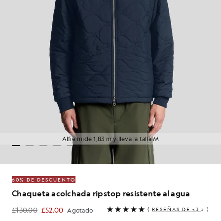
Alfie mide 1,83 m y lleva la talla M
60% DE DESCUENTO
Chaqueta acolchada ripstop resistente al agua
£130.00
£52.00
(
RESEÑAS DE «3
» )
Agotado
£52.00