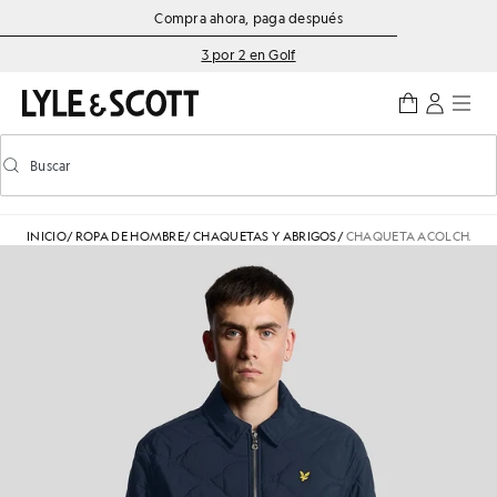
Saltar al contenido principal
Información de accesibilidad
Compra ahora, paga después
3 por 2 en Golf
Buscar
Buscar
Activar/desactivar la búsqueda predictiva
INICIO
/
ROPA DE HOMBRE
/
CHAQUETAS Y ABRIGOS
/
CHAQUETA ACOLCHADA R