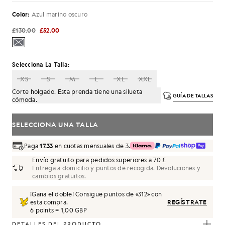
Color:
Azul marino oscuro
£130.00
£52.00
Selecciona La Talla:
XS
S
M
L
XL
XXL
Corte holgado. Esta prenda tiene una silueta
GUÍA DE TALLAS
cómoda.
SELECCIONA UNA TALLA
Paga
17.33
en cuotas mensuales de 3.
Envío gratuito para pedidos superiores a 70 £
Entrega a domicilio y puntos de recogida. Devoluciones y
cambios gratuitos.
¡Gana el doble! Consigue puntos de «
312
» con
esta compra.
REGÍSTRATE
6 points = 1,00 GBP
DETALLES DEL PRODUCTO