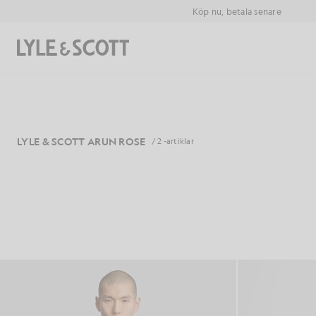
Gå direkt till huvudinnehållet
Information om tillgänglighet
Köp nu, betala senare
Sök
LYLE & SCOTT ARUN ROSE
/ 2 -artiklar