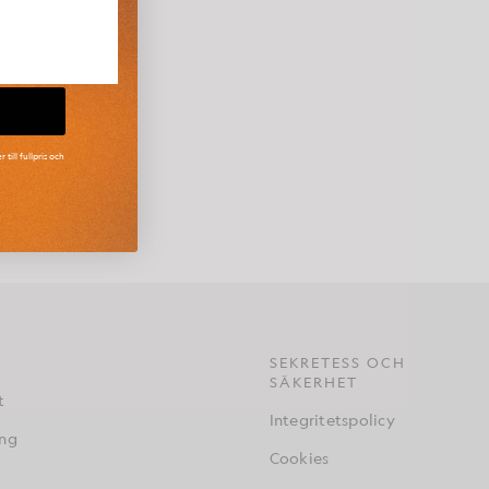
ill fullpris och
nde synsätt på
r Arun modern
SEKRETESS OCH
SÄKERHET
t
Integritetspolicy
ing
Cookies