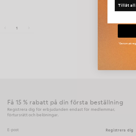
Har du
Tillåt al
St
1
*Genom att regi
Arun Rose är 
mode. Med en
Få 15 % rabatt på din första beställning
Registrera dig för erbjudanden endast för medlemmar,
förtursrätt och belöningar.
Registrera dig
E-postadress