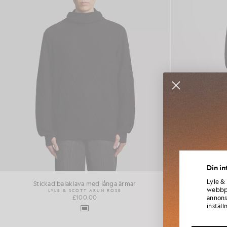
Gå med 
Din in
samarb
Lyle &
Stickad balaklava med långa ärmar
webbpl
LYLE & SCOTT ARUN ROSE
LY
£100.00
annons
inställ