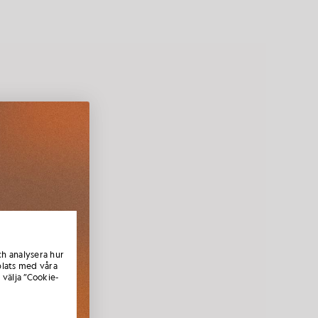
ktioner,
omstkod
ch analysera hur
lats med våra
 välja ”Cookie-