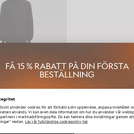
FÅ 15 % RABATT PÅ DIN FÖRSTA
BESTÄLLNING
i Club Lyle & Scott och var först med att få information om nya kolle
tegritet
eten och säsongsrea endast för medlemmar, samt en exklusiv välk
som ger 15 % rabatt.
 Scott använder cookies för att förbättra din upplevelse, anpassa innehållet o
Jeans med paneler
atsen används. Vi kan även dela information om hur du använder vår webbp
LE & SCOTT ARUN ROSE
£150.00
partners i marknadsföringssyfte. Du kan hantera dina inställningar genom att
ningar” nedan.
Läs vår fullständiga cookiepolicy här