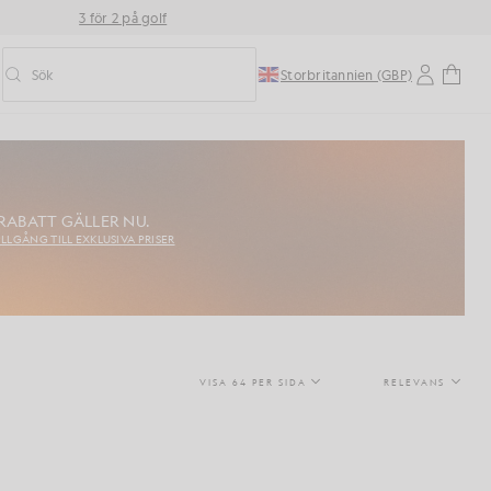
3 för 2 på golf
Sök
Storbritannien (GBP)
Aktivera/inaktivera prediktiv sökning
 RABATT GÄLLER NU.
ILLGÅNG TILL EXKLUSIVA PRISER
VISA 64 PER SIDA
RELEVANS