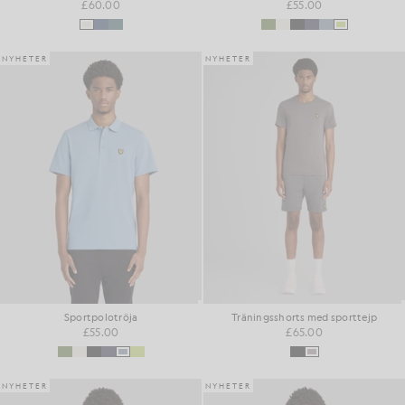
£60.00
£55.00
NYHETER
NYHETER
Sportpolotröja
Träningsshorts med sporttejp
£55.00
£65.00
NYHETER
NYHETER