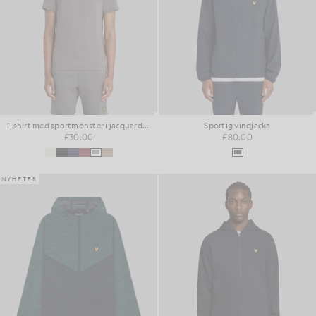
T-shirt med sportmönster i jacquardväv
Sportig vindjacka
£30.00
£80.00
NYHETER