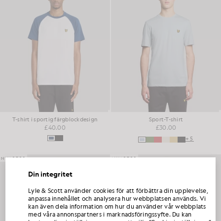
T-shirt i sportig färgblockdesign
Sport-T-shirt
£40.00
£30.00
+5
NYHETER
NYHETER
Din integritet
FÅ 15 % RABATT PÅ DIN FÖRSTA
Lyle & Scott använder cookies för att förbättra din upplevelse,
BESTÄLLNING
anpassa innehållet och analysera hur webbplatsen används. Vi
kan även dela information om hur du använder vår webbplats
Gå med i Club Lyle & Scott och var först med att få information om nya kollektioner,
med våra annonspartners i marknadsföringssyfte. Du kan
samarbeten och säsongsrea endast för medlemmar, samt en exklusiv välkomstkod