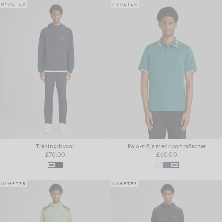
NYHETER
NYHETER
Träningsbyxor
Polo-tröja med sportmönster
£70.00
£60.00
NYHETER
NYHETER