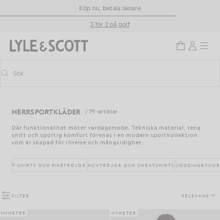
Gå direkt till huvudinnehållet
Information om tillgänglighet
Köp nu, betala senare
3 för 2 på golf
Sök
Sök
Aktivera/inaktivera prediktiv sökning
HERRSPORTKLÄDER
/ 79 -artiklar
Där funktionalitet möter vardagsmode. Tekniska material, rena
snitt och sportig komfort förenas i en modern sportkollektion
som är skapad för rörelse och mångsidighet.
T-SHIRTS OCH PIKÉTRÖJOR
HUVTRÖJOR OCH SWEATSHIRTS
JOGGINGBYXOR
FILTER
RELEVANS
NYHETER
NYHETER