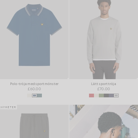
Polo-tröja med sportmönster
Lätt sporttröja
£60.00
£70.00
NYHETER