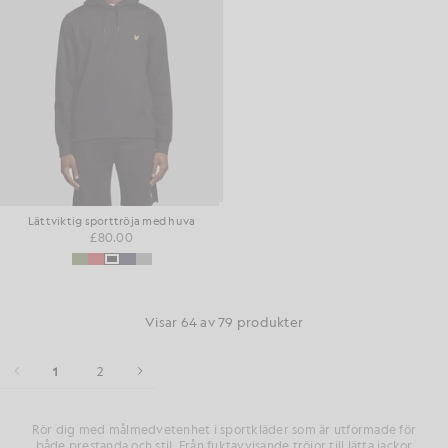
Lättviktig sporttröja med huva
£80.00
Visar 64 av 79 produkter
1
2
Rör dig med målmedvetenhet i sportkläder som är utformade för
både prestanda och stil. Från fuktavvisande tröjor till lätta jackor