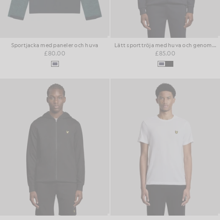
Sportjacka med paneler och huva
Lätt sporttröja med huva och genomgående dragkedja
£80.00
£85.00