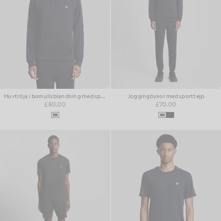
Huvtröja i bomullsblandning med sportmönster
Joggingbyxor med sporttejp
£80.00
£70.00