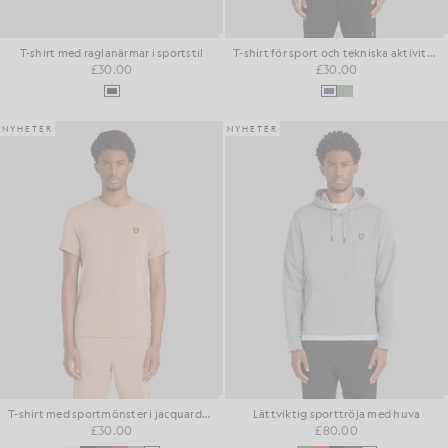
T-shirt med raglanärmar i sportstil
T-shirt för sport och tekniska aktiviteter
£30.00
£30.00
NYHETER
NYHETER
T-shirt med sportmönster i jacquardväv
Lättviktig sporttröja med huva
£30.00
£80.00