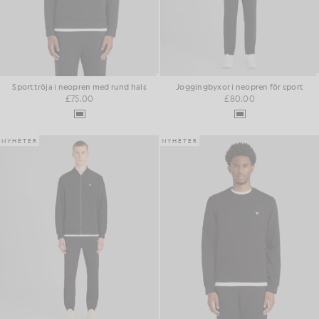
Sporttröja i neopren med rund hals
Joggingbyxor i neopren för sport
£75.00
£80.00
NYHETER
NYHETER