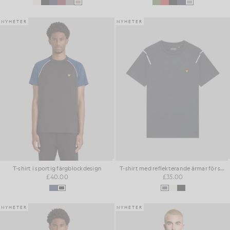
NYHETER
NYHETER
T-shirt i sportig färgblockdesign
T-shirt med reflekterande ärmar för sport
£40.00
£35.00
NYHETER
NYHETER