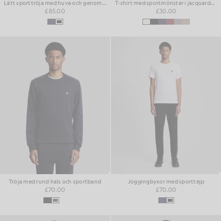
Lätt sporttröja med huva och genomgående dragkedja
T-shirt med sportmönster i jacquardväv
£85.00
£30.00
Tröja med rund hals och sportband
Joggingbyxor med sporttejp
£70.00
£70.00