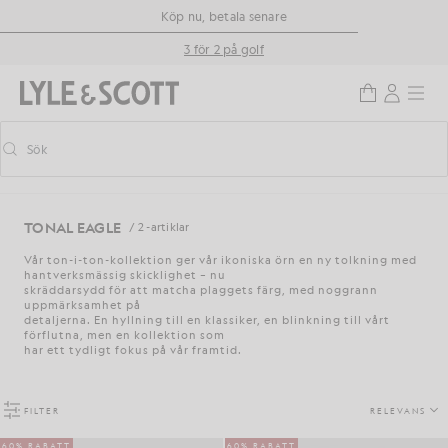
Gå direkt till huvudinnehållet
Information om tillgänglighet
Köp nu, betala senare
3 för 2 på golf
Sök
Sök
Aktivera/inaktivera prediktiv sökning
TONAL EAGLE
/ 2 -artiklar
Vår ton-i-ton-kollektion ger vår ikoniska örn en ny tolkning med
hantverksmässig skicklighet – nu
skräddarsydd för att matcha plaggets färg, med noggrann
uppmärksamhet på
detaljerna. En hyllning till en klassiker, en blinkning till vårt
förflutna, men en kollektion som
har ett tydligt fokus på vår framtid.
FILTER
RELEVANS
60% RABATT
60% RABATT