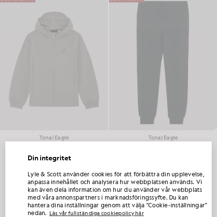
Tonal Eagle
Tonal Eagle
£90.00
£36.00
BARNKLÄDER
£55.00
£22.00
Din integritet
FÅ 15 % RABATT PÅ DIN FÖRSTA
Lyle & Scott använder cookies för att förbättra din upplevelse,
BESTÄLLNING
anpassa innehållet och analysera hur webbplatsen används. Vi
kan även dela information om hur du använder vår webbplats
Visar 2 av 2 produkter
Gå med i Club Lyle & Scott och var först med att få information om nya kollektioner,
med våra annonspartners i marknadsföringssyfte. Du kan
samarbeten och säsongsrea endast för medlemmar, samt en exklusiv välkomstkod
hantera dina inställningar genom att välja ”Cookie-inställningar”
som ger 15 % rabatt.
nedan.
Läs vår fullständiga cookiepolicy här
1