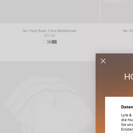
3er-Pack Basic Core-Badehosen
3er-P
£31.00
HO
Werd
Daten
Neuheite
für Mi
Lyle &
die Nu
Sie un
Einste