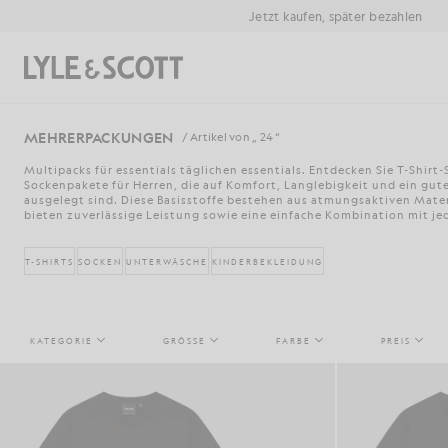
Zum Hauptinhalt springen
Informationen zur Barrierefreiheit
Jetzt kaufen, später bezahlen
Suchen
MEHRERPACKUNGEN
/ Artikel von „ 24 “
Multipacks für essentials täglichen essentials. Entdecken Sie T-Shirt
Sockenpakete für Herren, die auf Komfort, Langlebigkeit und ein gute
ausgelegt sind. Diese Basisstoffe bestehen aus atmungsaktiven Mate
bieten zuverlässige Leistung sowie eine einfache Kombination mit je
T-SHIRTS
SOCKEN
UNTERWÄSCHE
KINDERBEKLEIDUNG
KATEGORIE
GRÖSSE
FARBE
PREIS