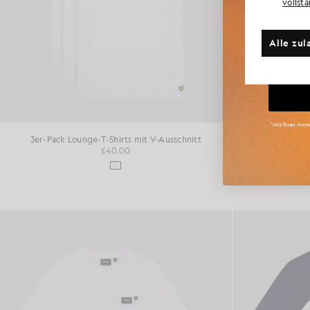
vollst
Weite
Alle zul
Gr
*Mit Ihrer Anme
3er-Pack Lounge-T-Shirts mit V-Ausschnitt
3er-Pack
£40.00