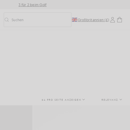
3 für 2 beim Golf
Suchen
Großbritannien (£)
Vorausschauende Suche ein-/ausschalten
64 PRO SEITE ANZEIGEN
RELEVANZ