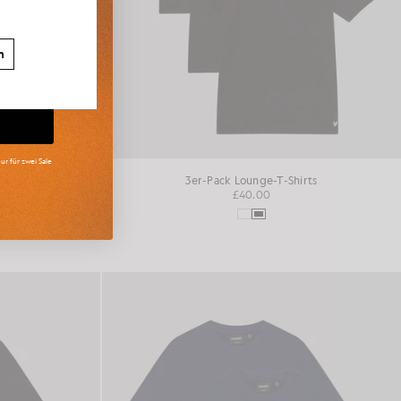
n
ur für zwei Sale
V-Ausschnitt
3er-Pack Lounge-T-Shirts
£40.00