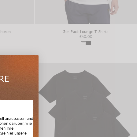
ehosen
3er-Pack Lounge-T-Shirts
£40.00
HRE
n den
 exklusiv
Rabatt.
uell anzupassen und
onen darüber, wie
nen Ihre
Sie hier unsere