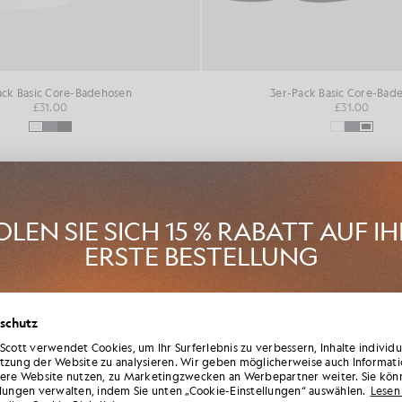
ack Basic Core-Badehosen
3er-Pack Basic Core-Bad
£31.00
£31.00
LEN SIE SICH 15 % RABATT AUF I
ERSTE BESTELLUNG
en Sie Mitglied im „ Lyle & Scott “-Club und erfahren Sie als Erste vo
schutz
n der neuen Saison, Kooperationen und saisonalen Sonderverkäufen
tglieder sowie von einem einzigartigen Willkommenscode mit 15 % 
 Scott verwendet Cookies, um Ihr Surferlebnis zu verbessern, Inhalte individ
tzung der Website zu analysieren. Wir geben möglicherweise auch Informati
sere Website nutzen, zu Marketingzwecken an Werbepartner weiter. Sie kön
llungen verwalten, indem Sie unten „Cookie-Einstellungen“ auswählen.
Lesen 