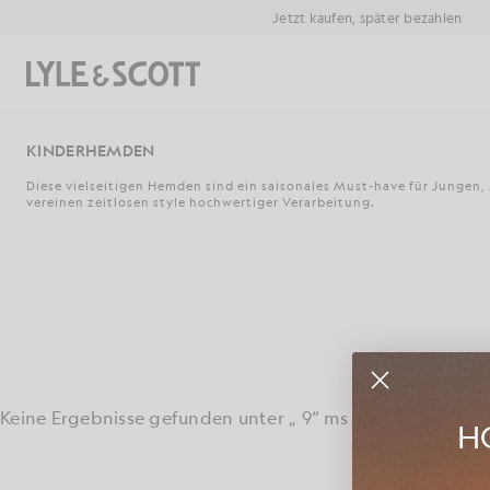
Zum Hauptinhalt springen
Informationen zur Barrierefreiheit
Jetzt kaufen, später bezahlen
Suchen
KINDERHEMDEN
Diese vielseitigen Hemden sind ein saisonales Must-have für Jungen
vereinen zeitlosen style hochwertiger Verarbeitung.
Keine Ergebnisse gefunden unter „ 9“ ms
HO
Entdecken S