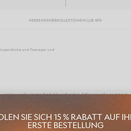
HERREN
KINDER
KOLLEKTIONEN
CLUB 1874
, Jugendliche und Teenager und
Leider wurden keine Produkte gefunden. Bitte versuche es erneut.
LEN SIE SICH 15 % RABATT AUF I
ERSTE BESTELLUNG
ie die Kinderhemden-Kollektion Lyle & Scott für das Frühjahr 2025 mit 