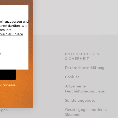
inos oder Jeans
en werden aus
n den
chtbares Must-
 exklusiv
Rabatt.
uell anzupassen und
onen darüber, wie
nen Ihre
Sie hier unsere
n
DATENSCHUTZ &
SICHERHEIT
Datenschutzerklärung
Cookies
ur für zwei Sale
Allgemeine
sch
Geschäftsbedingungen
Sonderangebote
Gesetz gegen moderne
ragen
Sklaverei