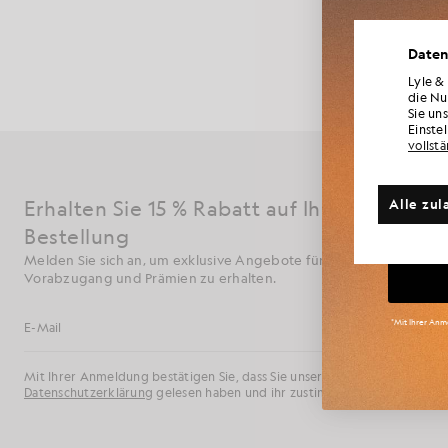
Designs, die p
kombinieren 
Werd
hochwertigen 
Daten
Neuheite
für Mi
Lyle &
die Nu
Sie un
Einste
vollst
Weite
Alle zul
Erhalten Sie 15 % Rabatt auf Ihre erste
Gr
Bestellung
Melden Sie sich an, um exklusive Angebote für Mitglieder,
Vorabzugang und Prämien zu erhalten.
*Mit Ihrer Anme
Anmelden
E-Mail-Adresse
Mit Ihrer Anmeldung bestätigen Sie, dass Sie unsere
Datenschutzerklärung
gelesen haben und ihr zustimmen.
Cookie-Einstellungen