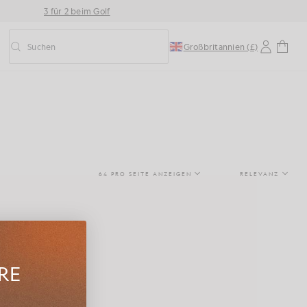
3 für 2 beim Golf
Suchen
Großbritannien (£)
Vorausschauende Suche ein-/ausschalten
64 PRO SEITE ANZEIGEN
RELEVANZ
HRE
vielseitigen