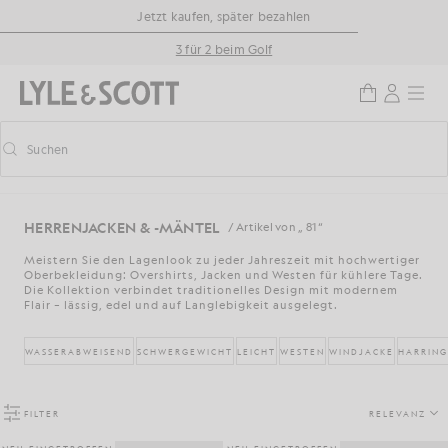
Zum Hauptinhalt springen
Informationen zur Barrierefreiheit
Jetzt kaufen, später bezahlen
3 für 2 beim Golf
Suchen
Suchen
Vorausschauende Suche ein-/ausschalten
HERRENJACKEN & -MÄNTEL
/ Artikel von „ 81 “
Meistern Sie den Lagenlook zu jeder Jahreszeit mit hochwertiger
Oberbekleidung: Overshirts, Jacken und Westen für kühlere Tage.
Die Kollektion verbindet traditionelles Design mit modernem
Flair – lässig, edel und auf Langlebigkeit ausgelegt.
WASSERABWEISEND
SCHWERGEWICHT
LEICHT
WESTEN
WINDJACKE
HARRIN
FILTER
RELEVANZ