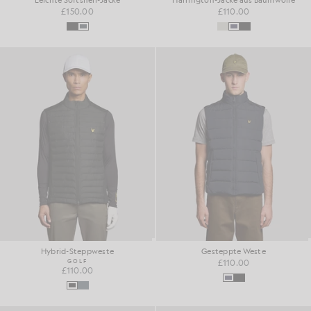
Leichte Softshell-Jacke
Harrington-Jacke aus Baumwolle
£150.00
£110.00
Hybrid-Steppweste
Gesteppte Weste
GOLF
£110.00
£110.00