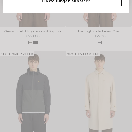
Einstellungen anpassen
Gewachste Utility-Jacke mit Kapuze
Harrington-Jacke aus Cord
£160.00
£125.00
NEU EINGETROFFEN
NEU EINGETROFFEN