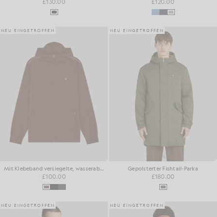
£130.00
£120.00
NEU EINGETROFFEN
NEU EINGETROFFEN
Mit Klebeband versiegelte, wasserabweisende Kapuzenjacke
Gepolsterter Fishtail-Parka
£100.00
£180.00
NEU EINGETROFFEN
NEU EINGETROFFEN