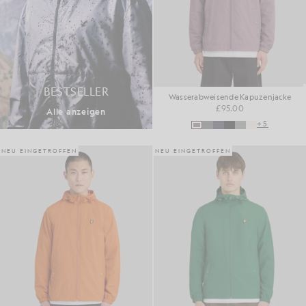
BESTSELLER
Wasserabweisende Kapuzenjacke
£95.00
Alle anzeigen
+5
NEU EINGETROFFEN
NEU EINGETROFFEN