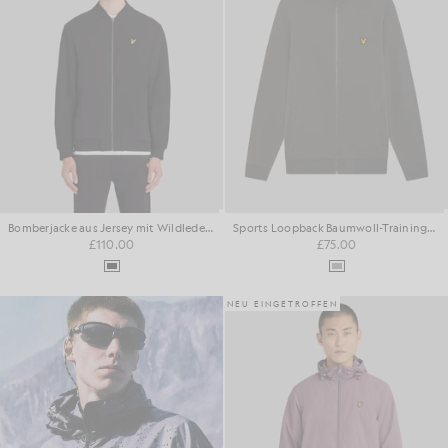
Bomberjacke aus Jersey mit Wildlederoptik
Sports Loopback Baumwoll-Trainingsjacke
£110.00
£75.00
NEU EINGETROFFEN