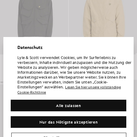
Datenschutz
Lyle & Scott verwendet Cookies, um Ihr Surferlebnis zu
HOLEN SIE SICH 15 % RABATT AUF IHRE
Softshell-Feldjacke
Leichte Funktionsjacke mit Kapuze
verbessern, Inhalte individuell anzupassen und die Nutzung der
ERSTE BESTELLUNG
£169.00
£110.00
Website zu analysieren. Wir geben möglicherweise auch
Informationen darüber, wie Sie unsere Website nutzen, zu
Werden Sie Mitglied im „ Lyle & Scott “-Club und erfahren Sie als Erste von den
Marketingzwecken an Werbepartner weiter. Sie können Ihre
Neuheiten der neuen Saison, Kooperationen und saisonalen Sonderverkäufen exklusiv
Einstellungen verwalten, indem Sie unten „Cookie-
NEU EINGETROFFEN
NEU EINGETROFFEN
für Mitglieder sowie von einem einzigartigen Willkommenscode mit 15 % Rabatt.
Einstellungen“ auswählen.
Lesen Sie hier unsere vollständige
Cookie-Richtlinie
Weitere Kommunikationspräferenzen?
Alle zulassen
Groß & Lang
Kinderbekleidung
Golf
MEIN ANGEBOT IN ANSPRUCH NEHMEN
Nur das Nötigste akzeptieren
*Mit Ihrer Anmeldung erklären Sie sich damit einverstanden, Marketinginformationen zu erhalten. Ihr individueller Code kann online nur für zwei Sale
zum Vollpreis und Sale eingelöst werden.
Datenschutzerklärung
&
Nutzungsbedingungen
.