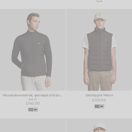
Wasserabweisende, gesteppte Hybridjacke
Gesteppte Weste
GOLF
£105.00
£140.00