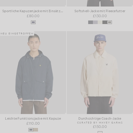
Sportliche Kapuzenjacke mit Einsätzen
Softshell-Jacke mit Fleecefutter
£80.00
£130.00
NEU EINGETROFFEN
Leichte Funktionsjacke mit Kapuze
Durchsichtige Coach-Jacke
£110.00
CURATED BY WAVEY GARMS
£150.00