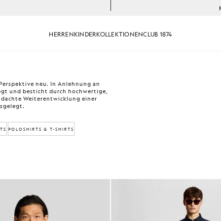
HERREN
KINDER
KOLLEKTIONEN
CLUB 1874
 Perspektive neu. In Anlehnung an
legt und besticht durch hochwertige,
chdachte Weiterentwicklung einer
usgelegt.
TS
POLOSHIRTS & T-SHIRTS