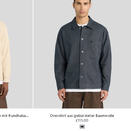
Sweatshirt aus extrafeiner Baumwolle mit Rundhalsausschnitt
Overshirt aus gebürsteter Baumwolle
£115.00