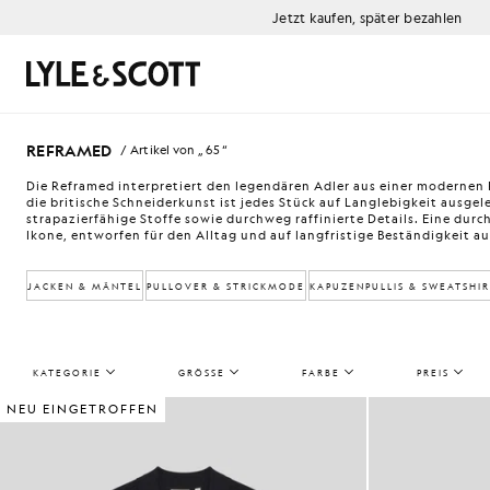
Zum Hauptinhalt springen
Informationen zur Barrierefreiheit
Jetzt kaufen, später bezahlen
Suchen
REFRAMED
/ Artikel von „ 65 “
Die Reframed interpretiert den legendären Adler aus einer modernen
die britische Schneiderkunst ist jedes Stück auf Langlebigkeit ausge
strapazierfähige Stoffe sowie durchweg raffinierte Details. Eine dur
Ikone, entworfen für den Alltag und auf langfristige Beständigkeit a
JACKEN & MÄNTEL
PULLOVER & STRICKMODE
KAPUZENPULLIS & SWEATSHIR
KATEGORIE
GRÖSSE
FARBE
PREIS
NEU EINGETROFFEN