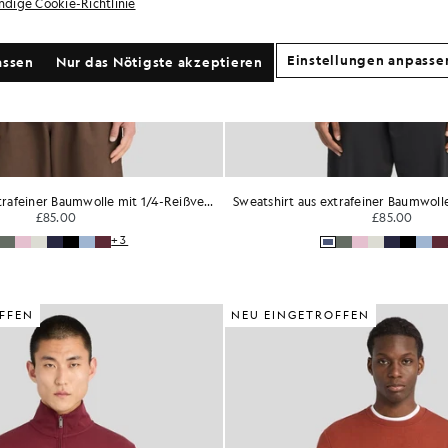
ändige Cookie-Richtlinie
Einstellungen anpasse
assen
Nur das Nötigste akzeptieren
Sweatshirt aus extrafeiner Baumwolle mit 1/4-Reißverschluss
£85.00
£85.00
+3
FFEN
NEU EINGETROFFEN