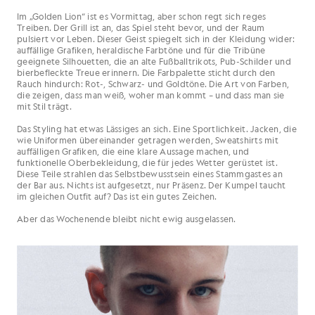
Im „Golden Lion“ ist es Vormittag, aber schon regt sich reges
Treiben. Der Grill ist an, das Spiel steht bevor, und der Raum
pulsiert vor Leben. Dieser Geist spiegelt sich in der Kleidung wider:
auffällige Grafiken, heraldische Farbtöne und für die Tribüne
geeignete Silhouetten, die an alte Fußballtrikots, Pub-Schilder und
bierbefleckte Treue erinnern. Die Farbpalette sticht durch den
Rauch hindurch: Rot-, Schwarz- und Goldtöne. Die Art von Farben,
die zeigen, dass man weiß, woher man kommt – und dass man sie
mit Stil trägt.
Das Styling hat etwas Lässiges an sich. Eine Sportlichkeit. Jacken, die
wie Uniformen übereinander getragen werden, Sweatshirts mit
auffälligen Grafiken, die eine klare Aussage machen, und
funktionelle Oberbekleidung, die für jedes Wetter gerüstet ist.
Diese Teile strahlen das Selbstbewusstsein eines Stammgastes an
der Bar aus. Nichts ist aufgesetzt, nur Präsenz. Der Kumpel taucht
im gleichen Outfit auf? Das ist ein gutes Zeichen.
Aber das Wochenende bleibt nicht ewig ausgelassen.