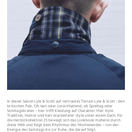
In dieser Saison Lyle & Scott auf vertrautes Terrain Lyle & Scott : den
britischen Pub. Ob laut oder zurückhaltend, ob Spieltag oder
Sonntagsbraten – hier trifft Kleidung auf Charakter. Hier style
Tradition, Humor und hart erarbeiteter style unter einem Dach. Für
die Herbstkollektion 25 bewegt sich das Lookbook mühelos durch
diese Welt und folgt dem Rhythmus des Wochenendes – von der
Energie des Samstags bis zur Ruhe, die darauf folgt.