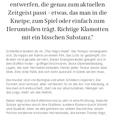
entwerfen, die genau zum aktuellen
Zeitgeist passt – etwas, das man in die
Kneipe, zum Spiel oder einfach zum
Herumtollen trägt. Richtige Klamotten
mit ein bisschen Substanz.“
Schließlich landest du im „The Nag’s Head“. Das Tempo verlangsamt
sich. Du nippst am Kamin an einem Pint. Das Licht ist gedämpft. Ein
Braten wird gerade serviert. Dieser Energiewandel spiegelt sich in
den Stoffen wider – griffige Strickwaren, dicke Oberbekleidung,
Lagen, die zum Verweilen einladen. Hinter jeder Textur steckt eine
Idee. Eine stille Fülle, die sich nicht lautstark in Szene setzen muss.
Die Muster sind von Buntglas und alten Schildern inspiriert. Die
Formen sind vertraut, aber verfeinert. Es ist die Art von Kleidung, in
die man sich einkuschelt, statt sie nur überzuziehen. Weniger um
das Logo, mehr um das Gefühl.
Dabei neigt sich die Kollektion nie zu sehr in eine Richtung. Manche
Stücke sprechen durch ihre Grafiken. Andere flüstern durch Schnitt
und Qualität. Aber sie alle gehören zur selben Geschichte, einem
Porträt moderner britischer Herrenmode, die keinen Trends folgt,