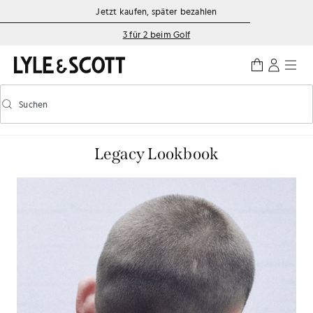
Zum Hauptinhalt springen
Informationen zur Barrierefreiheit
Jetzt kaufen, später bezahlen
3 für 2 beim Golf
Suchen
Suchen
Vorausschauende Suche ein-/ausschalten
Legacy Lookbook