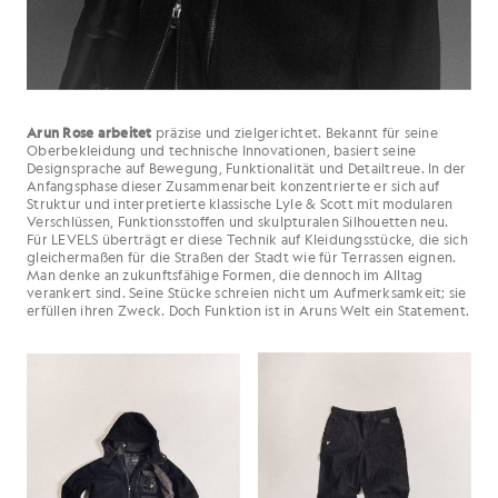
Arun Rose arbeitet
präzise und zielgerichtet. Bekannt für seine
Oberbekleidung und technische Innovationen, basiert seine
Designsprache auf Bewegung, Funktionalität und Detailtreue. In der
Anfangsphase dieser Zusammenarbeit konzentrierte er sich auf
Struktur und interpretierte klassische Lyle & Scott mit modularen
Verschlüssen, Funktionsstoffen und skulpturalen Silhouetten neu.
Für LEVELS überträgt er diese Technik auf Kleidungsstücke, die sich
gleichermaßen für die Straßen der Stadt wie für Terrassen eignen.
Man denke an zukunftsfähige Formen, die dennoch im Alltag
verankert sind. Seine Stücke schreien nicht um Aufmerksamkeit; sie
erfüllen ihren Zweck. Doch Funktion ist in Aruns Welt ein Statement.