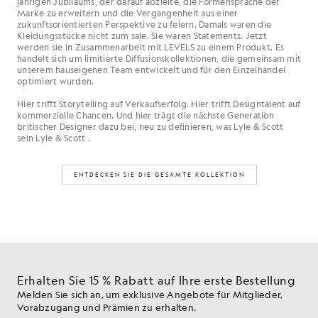
jährigen Jubiläums, der darauf abzielte, die Formensprache der
Marke zu erweitern und die Vergangenheit aus einer
zukunftsorientierten Perspektive zu feiern. Damals waren die
Kleidungsstücke nicht zum sale. Sie waren Statements. Jetzt
werden sie in Zusammenarbeit mit LEVELS zu einem Produkt. Es
handelt sich um limitierte Diffusionskollektionen, die gemeinsam mit
unserem hauseigenen Team entwickelt und für den Einzelhandel
optimiert wurden.
Hier trifft Storytelling auf Verkaufserfolg. Hier trifft Designtalent auf
kommerzielle Chancen. Und hier trägt die nächste Generation
britischer Designer dazu bei, neu zu definieren, was Lyle & Scott
sein Lyle & Scott .
ENTDECKEN SIE DIE GESAMTE KOLLEKTION
Erhalten Sie 15 % Rabatt auf Ihre erste Bestellung
Melden Sie sich an, um exklusive Angebote für Mitglieder,
Vorabzugang und Prämien zu erhalten.