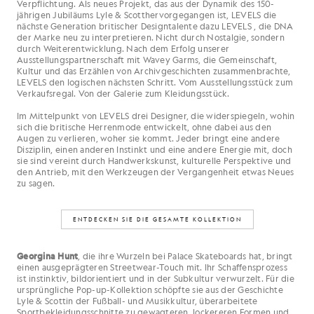
Verpflichtung. Als neues Projekt, das aus der Dynamik des 150-
jährigen Jubiläums Lyle & Scotthervorgegangen ist, LEVELS die
nächste Generation britischer Designtalente dazu LEVELS , die DNA
der Marke neu zu interpretieren. Nicht durch Nostalgie, sondern
durch Weiterentwicklung. Nach dem Erfolg unserer
Ausstellungspartnerschaft mit Wavey Garms, die Gemeinschaft,
Kultur und das Erzählen von Archivgeschichten zusammenbrachte,
LEVELS den logischen nächsten Schritt. Vom Ausstellungsstück zum
Verkaufsregal. Von der Galerie zum Kleidungsstück.
Im Mittelpunkt von LEVELS drei Designer, die widerspiegeln, wohin
sich die britische Herrenmode entwickelt, ohne dabei aus den
Augen zu verlieren, woher sie kommt. Jeder bringt eine andere
Disziplin, einen anderen Instinkt und eine andere Energie mit, doch
sie sind vereint durch Handwerkskunst, kulturelle Perspektive und
den Antrieb, mit den Werkzeugen der Vergangenheit etwas Neues
zu sagen.
ENTDECKEN SIE DIE GESAMTE KOLLEKTION
Georgina Hunt
, die ihre Wurzeln bei Palace Skateboards hat, bringt
einen ausgeprägteren Streetwear-Touch mit. Ihr Schaffensprozess
ist instinktiv, bildorientiert und in der Subkultur verwurzelt. Für die
ursprüngliche Pop-up-Kollektion schöpfte sie aus der Geschichte
Lyle & Scottin der Fußball- und Musikkultur, überarbeitete
Sportbekleidungsschnitte zu gewagteren, lockereren Formen und