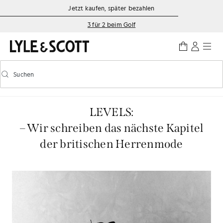
Zum Hauptinhalt springen
Informationen zur Barrierefreiheit
Jetzt kaufen, später bezahlen
3 für 2 beim Golf
Suchen
Suchen
Vorausschauende Suche ein-/ausschalten
LEVELS:
– Wir schreiben das nächste Kapitel
der britischen Herrenmode