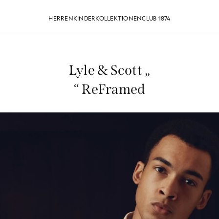
HERREN
KINDER
KOLLEKTIONEN
CLUB 1874
Lyle & Scott „
“ ReFramed