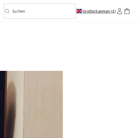
Suchen
Großbritannien (£)
Vorausschauende Suche ein-/ausschalten