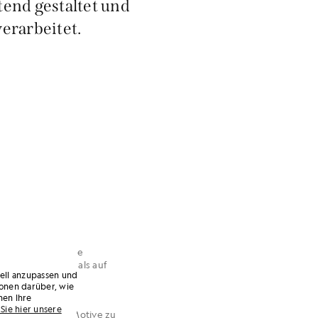
end gestaltet und
erarbeitet.
nd eine hochwertige
tung und Details als auf
uell anzupassen und
onen darüber, wie
nen Ihre
Sie hier unsere
t, anstatt dessen Motive zu