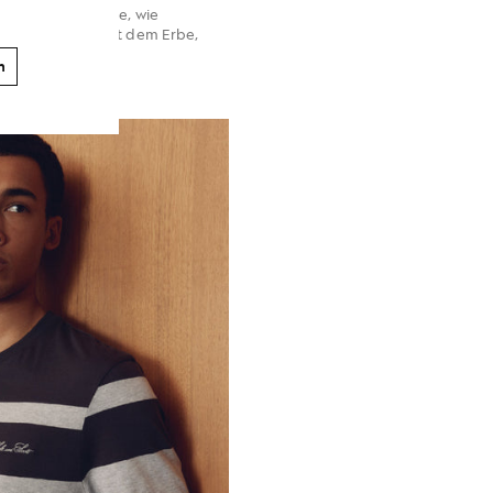
 der Art und Weise, wie
wusster Umgang mit dem Erbe,
n