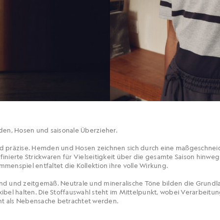
n, Hosen und saisonale Überzieher.
nd präzise. Hemden und Hosen zeichnen sich durch eine maßgeschneid
inierte Strickwaren für Vielseitigkeit über die gesamte Saison hinwe
sammenspiel entfaltet die Kollektion ihre volle Wirkung.
nd und zeitgemäß. Neutrale und mineralische Töne bilden die Grundl
ibel halten. Die Stoffauswahl steht im Mittelpunkt, wobei Verarbeitung
t als Nebensache betrachtet werden.