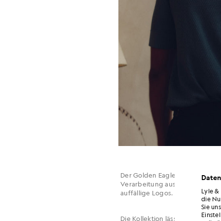
Der Golden Eagle kommt nicht zu
Daten
Verarbeitung aus. Das Design st
Lyle &
auffällige Logos.
die Nu
Sie un
Einste
Die Kollektion lässt sich vom sc