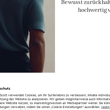
Bewusst zurückhalt
hochwertig v
m Einsatz; die Identität drückt sich vielmehr durch subtile Details u
schutz
rahlt Selbstbewusstsein aus und setzt eher auf Proportionen, Verarbei
 Scott verwendet Cookies, um Ihr Surferlebnis zu verbessern, Inhalte individ
tzung der Website zu analysieren. Wir geben möglicherweise auch Informati
sere Website nutzen, zu Marketingzwecken an Werbepartner weiter. Sie kön
llungen verwalten, indem Sie unten „Cookie-Einstellungen“ auswählen.
Lesen 
hottischen Jugendstil inspirieren, wobei sie dessen Prinzipien aufgreif