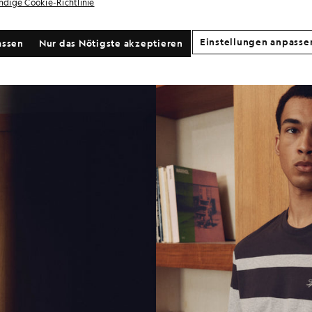
ändige Cookie-Richtlinie
Präzision der Linien, der zurückhaltenden Struktur der Silhouetten und
 Tiefe zu schaffen, ohne dabei aufdringlich zu wirken. Es ist ein be
pretiert wird.
Einstellungen anpasse
assen
Nur das Nötigste akzeptieren