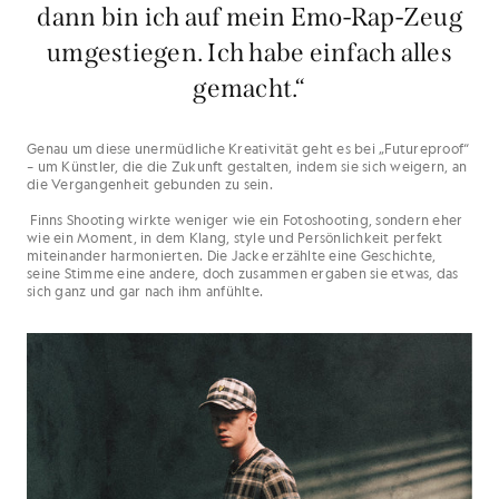
dann bin ich auf mein Emo-Rap-Zeug
umgestiegen. Ich habe einfach alles
gemacht.“
Genau um diese unermüdliche Kreativität geht es bei „Futureproof“
– um Künstler, die die Zukunft gestalten, indem sie sich weigern, an
die Vergangenheit gebunden zu sein.
Finns Shooting wirkte weniger wie ein Fotoshooting, sondern eher
wie ein Moment, in dem Klang, style und Persönlichkeit perfekt
miteinander harmonierten. Die Jacke erzählte eine Geschichte,
seine Stimme eine andere, doch zusammen ergaben sie etwas, das
sich ganz und gar nach ihm anfühlte.