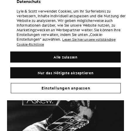
Datenschutz
Die Kamera hielt ihn in einer Mischung aus konzentrierter Stille und
verspielter Bewegung fest. In einem Moment senkt er den Kopf, ein
Lyle & Scott verwendet Cookies, um Ihr Surferlebnis zu
Schatten fällt über sein Gesicht, und er wirkt wie der ernsthafte
verbessern, Inhalte individuell anzupassen und die Nutzung der
Künstler, der tief in Gedanken versunken ist. Im nächsten Moment
Website zu analysieren. Wir geben möglicherweise auch
bricht ein Lächeln über sein Gesicht, er zieht die Jacke fest an sich,
Informationen darüber, wie Sie unsere Website nutzen, zu
und die Grüntöne erblühen unter seinen Händen. Es ist diese
Marketingzwecken an Werbepartner weiter. Sie können Ihre
Mischung aus ruhiger Selbstsicherheit und Spielfreude, die ihn zur
Einstellungen verwalten, indem Sie unten „Cookie-
naheliegenden Wahl für „Futureproof“ machte.
Einstellungen“ auswählen.
Lesen Sie hier unsere vollständige
Cookie-Richtlinie
Als das Interview zu Ende ging, dachte Finn darüber nach, was ihn
antreibt. „Ich habe es geliebt, jede Menge unterschiedlicher Klänge
zu erzeugen“, sagt er.
Alle zulassen
Nur das Nötigste akzeptieren
Einstellungen anpassen