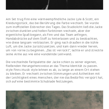
Am Set trug Finn eine wärmeempfindliche Jacke Lyle & Scott, ein
Kleidungsstück, das bei Berührung die Farbe wechselt. Sie wurde
zum inoffiziellen Eisbrecher des Tages. Das Studiolicht ließ die Jacke
zwischen dunklen und hellen Farbtönen wechseln, aber der
eigentliche Spaß begann, als Finn und das Team anfingen,
Handabdrücke auf dem Stoff zu hinterlassen und zu beobachten,
wie diese langsam verblassten. Er ging nach draußen in die kühle
Luft, um die Jacke zurückzusetzen, und kam dann wieder herein,
um von vorne zu beginnen. „Das ist verrückt“, lachte er und streckte
seine Arme aus wie eine wandelnde Leinwand.
Die wechselnde Farbpalette der Jacke schien zu seiner eigenen,
fließenden Herangehensweise an das Thema Identität zu passen.
style Finns Musik style lehnen es ab, zu lange an einem Ort stehen
zu bleiben. Er wechselt zwischen Stimmungen und Ästhetiken mit
der Leichtigkeit eines Menschen, der nie das Bedürfnis verspürt hat,
sich auf eine bestimmte Schublade festzulegen.