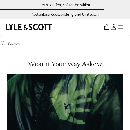
Zum Hauptinhalt springen
Informationen zur Barrierefreiheit
Jetzt kaufen, später bezahlen
Kostenlose Rücksendung und Umtausch
Suchen
Suchen
Vorausschauende Suche ein-/ausschalten
Wear it Your Way Askew