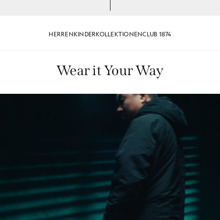
HERREN
KINDER
KOLLEKTIONEN
CLUB 1874
Wear it Your Way