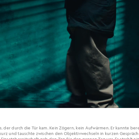
, der durch die Tür kam. Kein Zögern, kein Aufwärmen. Er kannte bere
e kurz und tauschte zwischen den Objektivwechseln in kurzen Gespräch
insatzbereitschaft gab den Ton für den ganzen Tag vor. Es strahlt ein