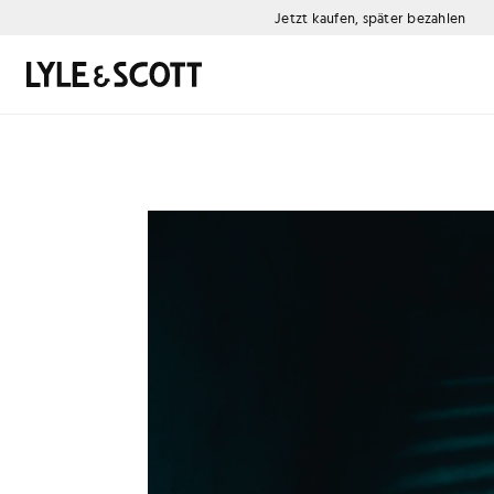
Zum Hauptinhalt springen
Informationen zur Barrierefreiheit
Jetzt kaufen, später bezahlen
Suchen