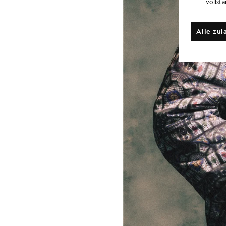
vollst
Alle zul