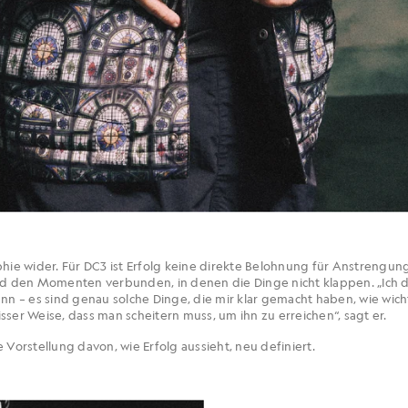
phie wider. Für DC3 ist Erfolg keine direkte Belohnung für Anstrengung
 den Momenten verbunden, in denen die Dinge nicht klappen. „Ich de
nn – es sind genau solche Dinge, die mir klar gemacht haben, wie wicht
sser Weise, dass man scheitern muss, um ihn zu erreichen“, sagt er.
 Vorstellung davon, wie Erfolg aussieht, neu definiert.