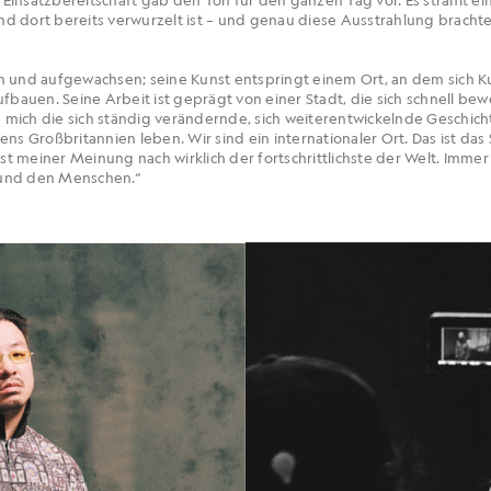
d dort bereits verwurzelt ist – und genau diese Ausstrahlung brachte
n und aufgewachsen; seine Kunst entspringt einem Ort, an dem sich 
fbauen. Seine Arbeit ist geprägt von einer Stadt, die sich schnell bewe
style mich die sich ständig verändernde, sich weiterentwickelnde Geschi
ens Großbritannien leben. Wir sind ein internationaler Ort. Das ist da
 ist meiner Meinung nach wirklich der fortschrittlichste der Welt. Im
 und den Menschen.“