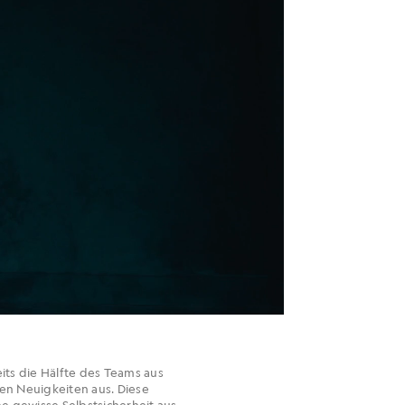
its die Hälfte des Teams aus
en Neuigkeiten aus. Diese
e gewisse Selbstsicherheit aus,