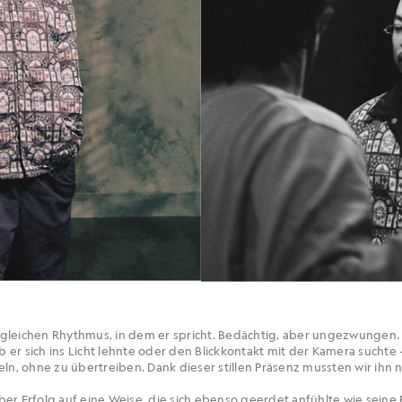
gleichen Rhythmus, in dem er spricht. Bedächtig, aber ungezwungen.
er sich ins Licht lehnte oder den Blickkontakt mit der Kamera suchte –
eln, ohne zu übertreiben. Dank dieser stillen Präsenz mussten wir ihn 
er Erfolg auf eine Weise, die sich ebenso geerdet anfühlte wie seine