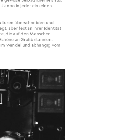
 Jianbo in jeder einzelnen
Kulturen überschneiden und
gt, aber fest an ihrer Identität
chte, die auf den Menschen
s Schöne an Großbritannien.
mer im Wandel und abhängig vom