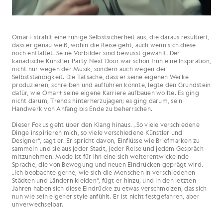
Omar+ strahlt eine ruhige Selbstsicherheit aus, die daraus resultiert,
dass er genau weiß, wohin die Reise geht, auch wenn sich diese
noch entfaltet. Seine Vorbilder sind bewusst gewählt. Der
kanadische Künstler Party Next Door war schon früh eine Inspiration,
nicht nur wegen der Musik, sondern auch wegen der
Selbstständigkeit. Die Tatsache, dass er seine eigenen Werke
produzieren, schreiben und aufführen konnte, legte den Grundstein
dafür, wie Omar+ seine eigene Karriere aufbauen wollte. Es ging
nicht darum, Trends hinterherzujagen; es ging darum, sein
Handwerk von Anfang bis Ende zu beherrschen.
Dieser Fokus geht über den Klang hinaus. „So viele verschiedene
Dinge inspirieren mich, so viele verschiedene Künstler und
Designer“, sagt er. Er spricht davon, Einflüsse wie Briefmarken zu
sammeln und sie aus jeder Stadt, jeder Reise und jedem Gespräch
mitzunehmen. Mode ist für ihn eine sich weiterentwickelnde
Sprache, die von Bewegung und neuen Eindrücken geprägt wird.
„Ich beobachte gerne, wie sich die Menschen in verschiedenen
Städten und Ländern kleiden“, fügt er hinzu, und in den letzten
Jahren haben sich diese Eindrücke zu etwas verschmolzen, das sich
nun wie sein eigener style anfühlt. Er ist nicht festgefahren, aber
unverwechselbar.