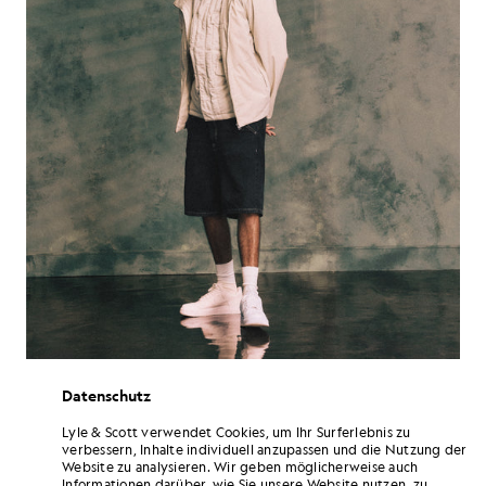
Datenschutz
Lyle & Scott verwendet Cookies, um Ihr Surferlebnis zu
Musikalisch ist Omar+ auf einem guten Weg. „Ich bin wirklich
verbessern, Inhalte individuell anzupassen und die Nutzung der
zufrieden mit der Musik, die ich gerade mache“, sagt er – mit
Website zu analysieren. Wir geben möglicherweise auch
ruhiger Stimme, aber einem Funken in den Augen, der vermuten
Informationen darüber, wie Sie unsere Website nutzen, zu
lässt, dass er noch lange nicht am Ziel ist. Live-Auftritte sind zu