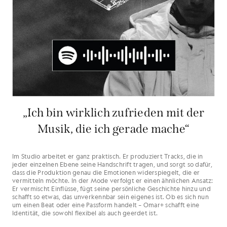
„Ich bin wirklich zufrieden mit der
Musik, die ich gerade mache“
Im Studio arbeitet er ganz praktisch. Er produziert Tracks, die in
jeder einzelnen Ebene seine Handschrift tragen, und sorgt so dafür,
dass die Produktion genau die Emotionen widerspiegelt, die er
vermitteln möchte. In der Mode verfolgt er einen ähnlichen Ansatz:
Er vermischt Einflüsse, fügt seine persönliche Geschichte hinzu und
schafft so etwas, das unverkennbar sein eigenes ist. Ob es sich nun
um einen Beat oder eine Passform handelt – Omar+ schafft eine
Identität, die sowohl flexibel als auch geerdet ist.