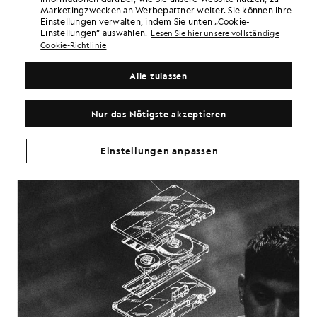
Marketingzwecken an Werbepartner weiter. Sie können Ihre
einem Highlight geworden, zu einer Gelegenheit, die Balance
Einstellungen verwalten, indem Sie unten „Cookie-
zwischen studiogerechter Präzision und der rohen Energie des
Einstellungen“ auswählen.
Publikums zu testen. In diesen Momenten, unter den
Lesen Sie hier unsere vollständige
Scheinwerfern, umgeben von Menschen, die sich mit seiner Musik
Cookie-Richtlinie
identifizieren, fühlt sich der Weg, den er eingeschlagen hat, am
realsten an.
Alle zulassen
Nur das Nötigste akzeptieren
Einstellungen anpassen