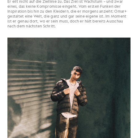
Er eilt nicht auf die Ziellinie zu. Das Ziel ist Wachstum – und zwar
eines, das keine Kompromisse eingeht. Vom ersten Funken der
Inspiration bis hin zu den Kleidern, die er morgens anzieht: Omar+
gestaltet eine Welt, die ganz und gar seine eigene ist. Im Moment
ist er genau dort, wo er sein muss, doch er hält bereits Ausschau
nach dem nächsten Schritt.