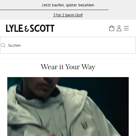
Zum Hauptinhalt springen
Informationen zur Barrierefreiheit
Jetzt kaufen, später bezahlen
3 für 2 beim Golf
Suchen
Suchen
Vorausschauende Suche ein-/ausschalten
Wear it Your Way