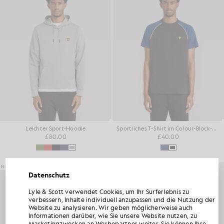
Leichter Sport-Hoodie
Sportliches T-Shirt im Colour-Block-Design
£80.00
£40.00
NEU EINGETROFFEN
NEU EINGETROFFEN
Datenschutz
Lyle & Scott verwendet Cookies, um Ihr Surferlebnis zu
HOLEN SIE SICH 15 % RABATT AUF IHRE
verbessern, Inhalte individuell anzupassen und die Nutzung der
ERSTE BESTELLUNG
Website zu analysieren. Wir geben möglicherweise auch
Informationen darüber, wie Sie unsere Website nutzen, zu
Werden Sie Mitglied im „ Lyle & Scott “-Club und erfahren Sie als Erste von den
Marketingzwecken an Werbepartner weiter. Sie können Ihre