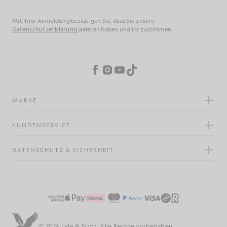
Mit Ihrer Anmeldung bestätigen Sie, dass Sie unsere
Datenschutzerklärung
gelesen haben und ihr zustimmen.
Cookie-Einstellungen
Facebook
Instagram
YouTube
TikTok
MARKE
KUNDENSERVICE
DATENSCHUTZ & SICHERHEIT
© 2026 Lyle & Scott. Alle Rechte vorbehalten.