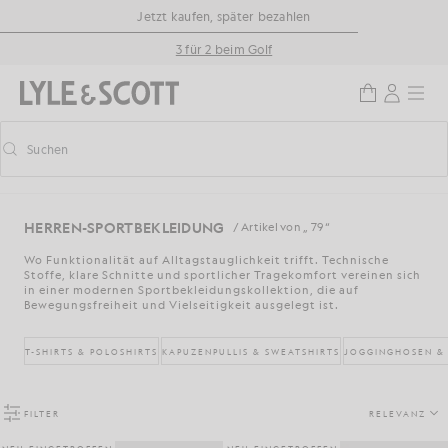
Zum Hauptinhalt springen
Informationen zur Barrierefreiheit
Jetzt kaufen, später bezahlen
3 für 2 beim Golf
Suchen
Suchen
Vorausschauende Suche ein-/ausschalten
HERREN-SPORTBEKLEIDUNG
/ Artikel von „ 79 “
Wo Funktionalität auf Alltagstauglichkeit trifft. Technische
Stoffe, klare Schnitte und sportlicher Tragekomfort vereinen sich
in einer modernen Sportbekleidungskollektion, die auf
Bewegungsfreiheit und Vielseitigkeit ausgelegt ist.
T-SHIRTS & POLOSHIRTS
KAPUZENPULLIS & SWEATSHIRTS
JOGGINGHOSEN &
FILTER
RELEVANZ