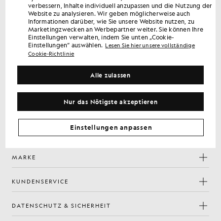
verbessern, Inhalte individuell anzupassen und die Nutzung der
Erhalten Sie 15 % Rabatt auf Ihre erste Bestellung
Website zu analysieren. Wir geben möglicherweise auch
Melden Sie sich an, um exklusive Angebote für Mitglieder,
Informationen darüber, wie Sie unsere Website nutzen, zu
Marketingzwecken an Werbepartner weiter. Sie können Ihre
Vorabzugang und Prämien zu erhalten.
Einstellungen verwalten, indem Sie unten „Cookie-
Einstellungen“ auswählen.
Lesen Sie hier unsere vollständige
Cookie-Richtlinie
Anmelden
E-Mail-Adresse
Alle zulassen
Mit Ihrer Anmeldung bestätigen Sie, dass Sie unsere
Datenschutzerklärung
gelesen haben und ihr zustimmen.
Nur das Nötigste akzeptieren
Cookie-Einstellungen
Facebook
Instagram
YouTube
TikTok
Einstellungen anpassen
MARKE
KUNDENSERVICE
DATENSCHUTZ & SICHERHEIT