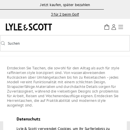
Zum Hauptinhalt springen
Informationen zur Barrierefreiheit
Jetzt kaufen, später bezahlen
3 für 2 beim Golf
Suchen
Suchen
Vorausschauende Suche ein-/ausschalten
Entdecken Sie Taschen, die sowohl für den Alltag als auch für style
raffinierten style konzipiert sind. Von wasserabweisenden
Rucksäcken über Umhängetaschen bis hin zu Reisetaschen – jedes
Modell vereint Funktionalität mit einem schlichten Design.
Strapazierfähige Materialien und durchdachte Details sorgen für
Zuverlässigkeit, während die vielseitigen Designs sich problemlos
für Arbeit, Reisen und Wochenendausflüge eignen. Entdecken Sie
Herrentaschen, die auf Praktikabilität und modernen style
ausgelegt sind.
Datenschutz
Lyle & Scott verwendet Cookies, um Ihr Surferlebnis zu