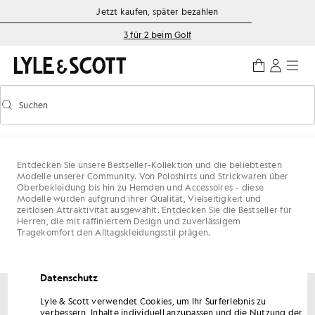
Zum Hauptinhalt springen
Informationen zur Barrierefreiheit
Jetzt kaufen, später bezahlen
3 für 2 beim Golf
Suchen
Suchen
Vorausschauende Suche ein-/ausschalten
Entdecken Sie unsere Bestseller-Kollektion und die beliebtesten
Modelle unserer Community. Von Poloshirts und Strickwaren über
Oberbekleidung bis hin zu Hemden und Accessoires – diese
Modelle wurden aufgrund ihrer Qualität, Vielseitigkeit und
zeitlosen Attraktivität ausgewählt. Entdecken Sie die Bestseller für
Herren, die mit raffiniertem Design und zuverlässigem
Tragekomfort den Alltagskleidungsstil prägen.
Datenschutz
Lyle & Scott verwendet Cookies, um Ihr Surferlebnis zu
Erhalten Sie 15 % Rabatt auf Ihre erste Bestellung
verbessern, Inhalte individuell anzupassen und die Nutzung der