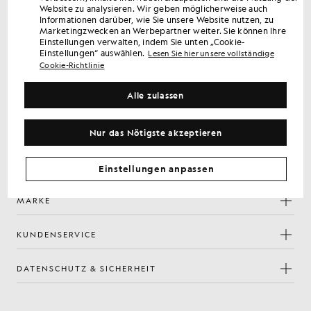
Melden Sie sich an, um exklusive Angebote für Mitglieder,
Website zu analysieren. Wir geben möglicherweise auch
Informationen darüber, wie Sie unsere Website nutzen, zu
Vorabzugang und Prämien zu erhalten.
Marketingzwecken an Werbepartner weiter. Sie können Ihre
Einstellungen verwalten, indem Sie unten „Cookie-
Einstellungen“ auswählen.
Lesen Sie hier unsere vollständige
Anmelden
E-Mail-Adresse
Cookie-Richtlinie
Mit Ihrer Anmeldung bestätigen Sie, dass Sie unsere
Alle zulassen
Datenschutzerklärung
gelesen haben und ihr zustimmen.
Cookie-Einstellungen
Nur das Nötigste akzeptieren
Facebook
Instagram
YouTube
TikTok
Einstellungen anpassen
MARKE
KUNDENSERVICE
DATENSCHUTZ & SICHERHEIT