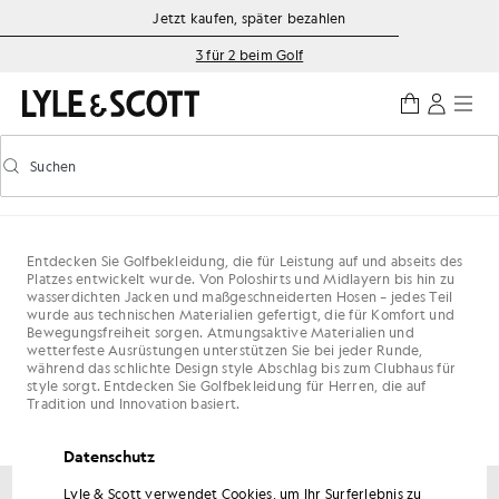
Zum Hauptinhalt springen
Informationen zur Barrierefreiheit
Jetzt kaufen, später bezahlen
3 für 2 beim Golf
Suchen
Suchen
Vorausschauende Suche ein-/ausschalten
Entdecken Sie Golfbekleidung, die für Leistung auf und abseits des
Platzes entwickelt wurde. Von Poloshirts und Midlayern bis hin zu
wasserdichten Jacken und maßgeschneiderten Hosen – jedes Teil
wurde aus technischen Materialien gefertigt, die für Komfort und
Bewegungsfreiheit sorgen. Atmungsaktive Materialien und
wetterfeste Ausrüstungen unterstützen Sie bei jeder Runde,
während das schlichte Design style Abschlag bis zum Clubhaus für
style sorgt. Entdecken Sie Golfbekleidung für Herren, die auf
Tradition und Innovation basiert.
Datenschutz
Lyle & Scott verwendet Cookies, um Ihr Surferlebnis zu