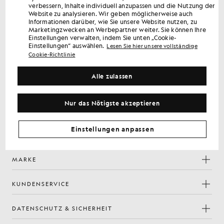
verbessern, Inhalte individuell anzupassen und die Nutzung der
Erhalten Sie 15 % Rabatt auf Ihre erste Bestellung
Website zu analysieren. Wir geben möglicherweise auch
Melden Sie sich an, um exklusive Angebote für Mitglieder,
Informationen darüber, wie Sie unsere Website nutzen, zu
Marketingzwecken an Werbepartner weiter. Sie können Ihre
Vorabzugang und Prämien zu erhalten.
Einstellungen verwalten, indem Sie unten „Cookie-
Einstellungen“ auswählen.
Lesen Sie hier unsere vollständige
Cookie-Richtlinie
Anmelden
E-Mail-Adresse
Alle zulassen
Mit Ihrer Anmeldung bestätigen Sie, dass Sie unsere
Datenschutzerklärung
gelesen haben und ihr zustimmen.
Nur das Nötigste akzeptieren
Cookie-Einstellungen
Facebook
Instagram
YouTube
TikTok
Einstellungen anpassen
MARKE
KUNDENSERVICE
DATENSCHUTZ & SICHERHEIT