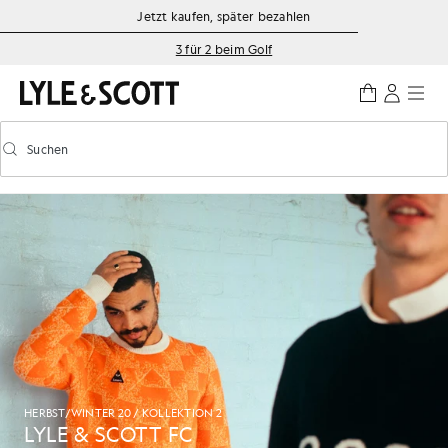
Zum Hauptinhalt springen
Informationen zur Barrierefreiheit
Jetzt kaufen, später bezahlen
3 für 2 beim Golf
Suchen
Suchen
Vorausschauende Suche ein-/ausschalten
HERBST/WINTER 20 / KOLLEKTION 2
LYLE & SCOTT FC