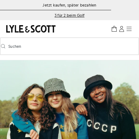
Zum Hauptinhalt springen
Informationen zur Barrierefreiheit
Jetzt kaufen, später bezahlen
3 für 2 beim Golf
Suchen
Suchen
Vorausschauende Suche ein-/ausschalten