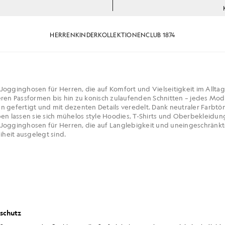
HERREN
KINDER
KOLLEKTIONEN
CLUB 1874
Jogginghosen für Herren, die auf Komfort und Vielseitigkeit im Allta
eren Passformen bis hin zu konisch zulaufenden Schnitten – jedes Model
n gefertigt und mit dezenten Details veredelt. Dank neutraler Farbt
ben lassen sie sich mühelos style Hoodies, T-Shirts und Oberbekleidung
 Jogginghosen für Herren, die auf Langlebigkeit und uneingeschränk
heit ausgelegt sind.
schutz