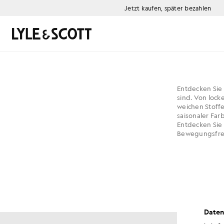
Zum Hauptinhalt springen
Informationen zur Barrierefreiheit
Jetzt kaufen, später bezahlen
Suchen
Entdecken Sie 
sind. Von lock
weichen Stoffe
saisonaler Far
Entdecken Sie
Bewegungsfrei
Daten