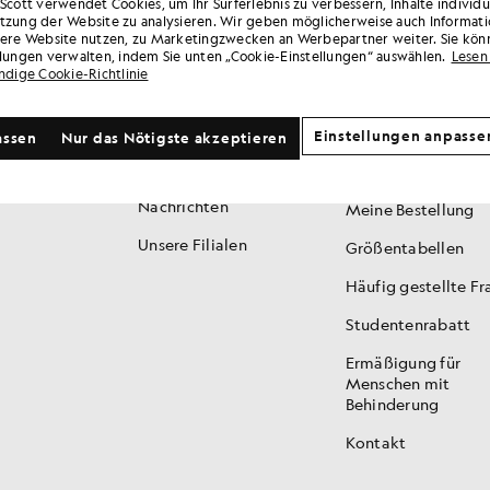
 Scott verwendet Cookies, um Ihr Surferlebnis zu verbessern, Inhalte individ
tzung der Website zu analysieren. Wir geben möglicherweise auch Informati
sere Website nutzen, zu Marketingzwecken an Werbepartner weiter. Sie kön
MARKE
KUNDENSERVICE
llungen verwalten, indem Sie unten „Cookie-Einstellungen“ auswählen.
Lesen 
ändige Cookie-Richtlinie
Geschichte
Club 1874 / Treue
150 Jahre
Meine Bestellung
Einstellungen anpasse
assen
Nur das Nötigste akzeptieren
verfolgen
Kits For Clubs
Rückgabe / Umtau
Nachrichten
Meine Bestellung
Unsere Filialen
Größentabellen
Häufig gestellte F
Studentenrabatt
Ermäßigung für
Menschen mit
Behinderung
Kontakt