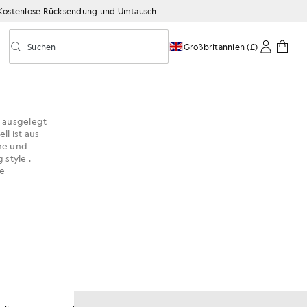
Kostenlose Rücksendung und Umtausch
Suchen
Großbritannien (£)
Vorausschauende Suche ein-/ausschalten
g ausgelegt
l ist aus
öne und
 style .
te