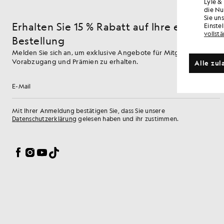
Lyle &
die Nu
Sie un
Erhalten Sie 15 % Rabatt auf Ihre erste
Einste
vollst
Bestellung
Melden Sie sich an, um exklusive Angebote für Mitglieder,
Vorabzugang und Prämien zu erhalten.
Alle zul
Anmelden
E-Mail-Adresse
Mit Ihrer Anmeldung bestätigen Sie, dass Sie unsere
Datenschutzerklärung
gelesen haben und ihr zustimmen.
Cookie-Einstellungen
Facebook
Instagram
YouTube
TikTok