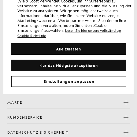
Lyle & Scott verwendet Cookies, um Ihr Surferlebnis zu
verbessern, Inhalte individuell anzupassen und die Nutzung der
Website zu analysieren. Wir geben möglicherweise auch
Erhalten Sie 15 % Rabatt auf Ihre erste Bestellung
Informationen darüber, wie Sie unsere Website nutzen, zu
Melden Sie sich an, um exklusive Angebote für Mitglieder,
Marketingzwecken an Werbepartner weiter. Sie können Ihre
Vorabzugang und Prämien zu erhalten.
Einstellungen verwalten, indem Sie unten „Cookie-
Einstellungen“ auswählen.
Lesen Sie hier unsere vollständige
Cookie-Richtlinie
Anmelden
E-Mail-Adresse
Alle zulassen
Mit Ihrer Anmeldung bestätigen Sie, dass Sie unsere
Datenschutzerklärung
gelesen haben und ihr zustimmen.
Nur das Nötigste akzeptieren
Cookie-Einstellungen
Einstellungen anpassen
Facebook
Instagram
YouTube
TikTok
MARKE
KUNDENSERVICE
DATENSCHUTZ & SICHERHEIT