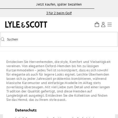
Zum Hauptinhalt springen
Informationen zur Barrierefreiheit
Jetzt kaufen, später bezahlen
3 für 2 beim Golf
Suchen
Suchen
Vorausschauende Suche ein-/ausschalten
Entdecken Sie Herrenhemden, die style, Komfort und Vielseitigkeit
vereinen. Von eleganten Oxford-Hemden bis hin zu lässigen
Kurzarmmodellen – jedes Teil ist so konzipiert, dass es sich sowohl
für elegante als auch für legere Looks eignet. Leichte Überhemden
lassen sich zu jeder Jahreszeit problemlos kombinieren, während
klassische Karomuster und einfarbige Modelle im Alltag stets
zuverlässig überzeugen. Mit viel Liebe zum Detail und einer langen
Tradition der Qualität gefertigt, sind diese Hemden auf
Langlebigkeit ausgelegt. Entdecken Sie die Kollektion und finden
Sie das Hemd, das zu Ihrem style passt.
Datenschutz