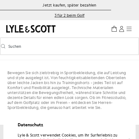
Zum Hauptinhalt springen
Informationen zur Barrierefreiheit
Jetzt kaufen, später bezahlen
3 für 2 beim Golf
Suchen
Suchen
Vorausschauende Suche ein-/ausschalten
Bewegen Sie sich zielstrebig in Sportbekleidung, die auf Leistung
und style ausgelegt ist. Von feuchtigkeitsableitenden Oberteilen
über leichte Jacken bis hin zu Trainingsshorts – jedes Teil ist auf
Komfort und Flexibilität ausgelegt. Technische Materialien
unterstützen die Bewegungsfreiheit, während klare Schnitte und
dezente Details für einen edlen Look sorgen. Ob im Fitnessstudio,
auf dem Golfplatz oder im Freien – entdecken Sie Herren-
Sportbekleidung, die genauso hart arbeitet wie Sie.
Datenschutz
Lyle & Scott verwendet Cookies, um Ihr Surferlebnis zu