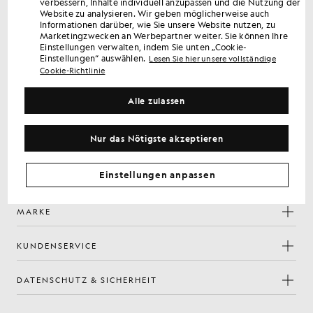
verbessern, Inhalte individuell anzupassen und die Nutzung der
Erhalten Sie 15 % Rabatt auf Ihre erste Bestellung
Website zu analysieren. Wir geben möglicherweise auch
Melden Sie sich an, um exklusive Angebote für Mitglieder,
Informationen darüber, wie Sie unsere Website nutzen, zu
Vorabzugang und Prämien zu erhalten.
Marketingzwecken an Werbepartner weiter. Sie können Ihre
Einstellungen verwalten, indem Sie unten „Cookie-
Einstellungen“ auswählen.
Lesen Sie hier unsere vollständige
Anmelden
E-Mail-Adresse
Cookie-Richtlinie
Alle zulassen
Mit Ihrer Anmeldung bestätigen Sie, dass Sie unsere
Datenschutzerklärung
gelesen haben und ihr zustimmen.
Nur das Nötigste akzeptieren
Cookie-Einstellungen
Facebook
Instagram
YouTube
TikTok
Einstellungen anpassen
MARKE
KUNDENSERVICE
DATENSCHUTZ & SICHERHEIT