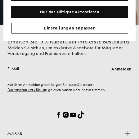
unserer Datenschutzerklärung.
Nur das Nötigste akzeptieren
Einstellungen anpassen
Erhalten Sie 15 % Rabatt auf Ihre erste Bestellung
Melden Sie sich an, um exklusive Angebote für Mitglieder,
Vorabzugang und Prämien zu erhalten.
Anmelden
E-Mail-Adresse
Mit Ihrer Anmeldung bestätigen Sie, dass Sie unsere
Datenschutzerklärung
gelesen haben und ihr zustimmen.
Cookie-Einstellungen
Facebook
Instagram
YouTube
TikTok
MARKE