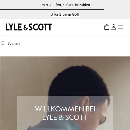
Zum Hauptinhalt springen
Informationen zur Barrierefreiheit
Jetzt kaufen, später bezahlen
3 für 2 beim Golf
Suchen
Suchen
Vorausschauende Suche ein-/ausschalten
WILLKOMMEN BEI
LYLE & SCOTT