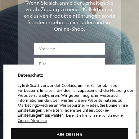
Wenn Sie sich anmelden, erhalten Sie
vorab Zugang zu neuen Kollektionen,
exklusiven Produkteinführungen sowie
Sonderangeboten im Laden und im
Online-Shop.
VORNAME
E-Mail
Datenschutz
TELEFONNUMMER
Lyle & Scott verwendet Cookies, um Ihr Surferlebnis zu
verbessern, Inhalte individuell anzupassen und die Nutzung der
Details übermitteln
Website zu analysieren. Wir geben möglicherweise auch
Informationen darüber, wie Sie unsere Website nutzen, zu
Marketingzwecken an Werbepartner weiter. Sie können Ihre
Einstellungen verwalten, indem Sie unten „Cookie-
Mit der Eingabe Ihrer Daten und der Anmeldung erklären Sie sich damit
Einstellungen“ auswählen.
Lesen Sie hier unsere vollständige
einverstanden, Marketingmitteilungen von Lyle & Scott zu erhalten, darunter
Cookie-Richtlinie
Informationen zu neuen Kollektionen, exklusive Angebote, Werbeaktionen und
Neuigkeiten zur Marke. Sie können sich jederzeit abmelden, indem Sie auf den Link
in den E-Mails klicken oder sich an unseren Kundenservice wenden. Weitere
Alle zulassen
Informationen darüber, wie wir Ihre Daten verwenden und schützen, finden Sie in