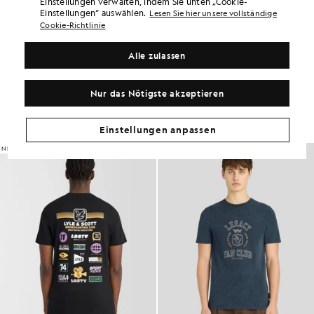
Einstellungen verwalten, indem Sie unten „Cookie-
PRODUKTDETAILS
Einstellungen“ auswählen.
Lesen Sie hier unsere vollständige
Cookie-Richtlinie
PRODUKTPASSFORM
ZUSAMMENSETZUNG & PFLEGE
Alle zulassen
So sieht der Look aus
Nur das Nötigste akzeptieren
Stellen Sie Ihr komplettes Outfit aus raffinierten Stücken zusammen,
die Ihre Garderobe aufwerten.
Einstellungen anpassen
NEU EINGETROFFEN
NEU EINGETROFFEN