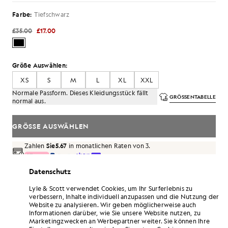
Farbe:
Tiefschwarz
£35.00
£17.00
Größe Auswählen:
XS
S
M
L
XL
XXL
Normale Passform. Dieses Kleidungsstück fällt
GRÖSSENTABELLE
normal aus.
GRÖSSE AUSWÄHLEN
Zahlen
Sie5.67
in monatlichen Raten von 3.
Kostenlose Lieferung ab einem Bestellwert von 70 £
Datenschutz
Lieferung nach Hause und Abholstellen. Kostenlose
Rückgabe und Umtausch.
Lyle & Scott verwendet Cookies, um Ihr Surferlebnis zu
verbessern, Inhalte individuell anzupassen und die Nutzung der
Website zu analysieren. Wir geben möglicherweise auch
Verdoppeln Sie Ihre Punkte! Sammeln Sie mit
Informationen darüber, wie Sie unsere Website nutzen, zu
diesem Kauf Punkte bei „
102
“.
ANMELDEN
Marketingzwecken an Werbepartner weiter. Sie können Ihre
6 points = 1,00 £