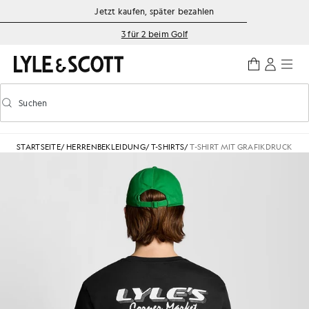
Zum Hauptinhalt springen
Informationen zur Barrierefreiheit
Jetzt kaufen, später bezahlen
3 für 2 beim Golf
Suchen
Suchen
Vorausschauende Suche ein-/ausschalten
STARTSEITE
/
HERRENBEKLEIDUNG
/
T-SHIRTS
/
T-SHIRT MIT GRAFIKDRUCK AUF