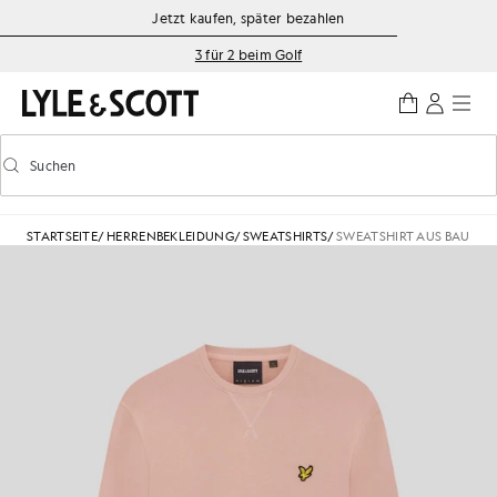
Zum Hauptinhalt springen
Informationen zur Barrierefreiheit
Jetzt kaufen, später bezahlen
3 für 2 beim Golf
Suchen
Suchen
Vorausschauende Suche ein-/ausschalten
STARTSEITE
/
HERRENBEKLEIDUNG
/
SWEATSHIRTS
/
SWEATSHIRT AUS BAUMW