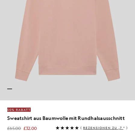
50% RABATT
Sweatshirt aus Baumwolle mit Rundhalsausschnitt
£65.00
£32.00
(
REZENSIONEN ZU „7
“ )
£32.00