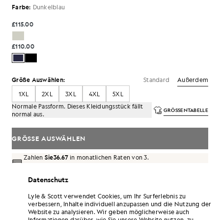
Farbe:
Dunkelblau
£115.00
£110.00
Standard
Außerdem
Größe Auswählen:
1XL
2XL
3XL
4XL
5XL
Normale Passform. Dieses Kleidungsstück fällt
GRÖSSENTABELLE
normal aus.
GRÖSSE AUSWÄHLEN
Zahlen
Sie36.67
in monatlichen Raten von 3.
Datenschutz
Kostenlose Lieferung ab einem Bestellwert von 70 £
Lieferung nach Hause und Abholstellen. Kostenlose
Lyle & Scott verwendet Cookies, um Ihr Surferlebnis zu
Rückgabe und Umtausch.
verbessern, Inhalte individuell anzupassen und die Nutzung der
Website zu analysieren. Wir geben möglicherweise auch
Verdoppeln Sie Ihre Punkte! Sammeln Sie mit
Informationen darüber, wie Sie unsere Website nutzen, zu