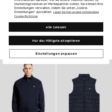
diesem Kauf Punkte bei „
660
“.
ANMELDEN
Marketingzwecken an Werbepartner weiter. Sie können Ihre
6 points = 1,00 £
Einstellungen verwalten, indem Sie unten „Cookie-
Einstellungen“ auswählen.
PRODUKTDETAILS
Lesen Sie hier unsere vollständige
Cookie-Richtlinie
PRODUKTPASSFORM
ZUSAMMENSETZUNG & PFLEGE
Alle zulassen
So sieht der Look aus
Nur das Nötigste akzeptieren
Stellen Sie Ihr komplettes Outfit aus raffinierten Stücken zusammen,
die Ihre Garderobe aufwerten.
Einstellungen anpassen