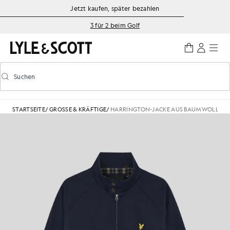
Zum Hauptinhalt springen
Informationen zur Barrierefreiheit
Jetzt kaufen, später bezahlen
3 für 2 beim Golf
Suchen
Suchen
Vorausschauende Suche ein-/ausschalten
STARTSEITE
/
GROSSE & KRÄFTIGE
/
HARRINGTON-JACKE AUS BAUMWOLLE