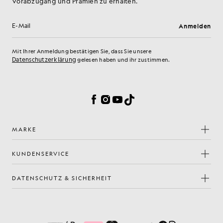
Vorabzugang und Prämien zu erhalten.
Anmelden
E-Mail-Adresse
Mit Ihrer Anmeldung bestätigen Sie, dass Sie unsere
Datenschutzerklärung
gelesen haben und ihr zustimmen.
Cookie-Einstellungen
Facebook
Instagram
YouTube
TikTok
MARKE
KUNDENSERVICE
DATENSCHUTZ & SICHERHEIT