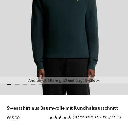
Andrew ist 1,85 m groß und trägt Größe M
Sweatshirt aus Baumwolle mit Rundhalsausschnitt
£65.00
(
REZENSIONEN ZU „115
“ )
£65.00