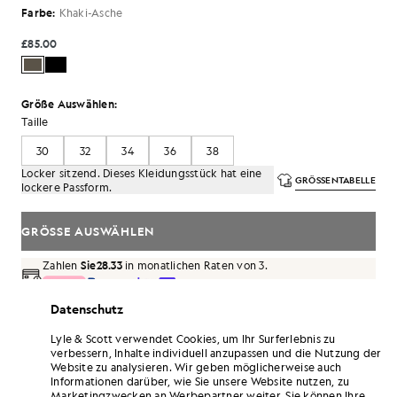
Farbe:
Khaki-Asche
£85.00
Größe Auswählen:
Taille
30
32
34
36
38
Locker sitzend. Dieses Kleidungsstück hat eine
GRÖSSENTABELLE
lockere Passform.
GRÖSSE AUSWÄHLEN
Zahlen
Sie28.33
in monatlichen Raten von 3.
Datenschutz
Kostenlose Lieferung ab einem Bestellwert von 70 £
Lieferung nach Hause und Abholstellen. Kostenlose
Rückgabe und Umtausch.
Lyle & Scott verwendet Cookies, um Ihr Surferlebnis zu
verbessern, Inhalte individuell anzupassen und die Nutzung der
Website zu analysieren. Wir geben möglicherweise auch
Verdoppeln Sie Ihre Punkte! Sammeln Sie mit
Informationen darüber, wie Sie unsere Website nutzen, zu
diesem Kauf Punkte bei „
510
“.
ANMELDEN
Marketingzwecken an Werbepartner weiter. Sie können Ihre
6 points = 1,00 £