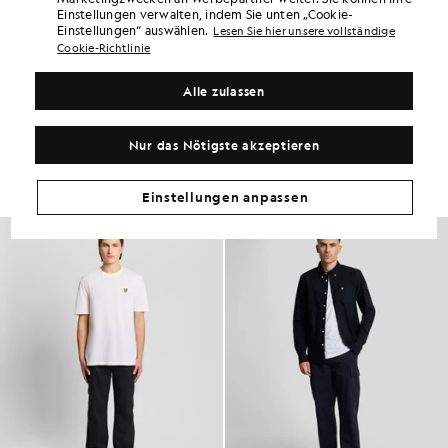
Einstellungen verwalten, indem Sie unten „Cookie-
PRODUKTDETAILS
Einstellungen“ auswählen.
Lesen Sie hier unsere vollständige
Cookie-Richtlinie
PRODUKTPASSFORM
ZUSAMMENSETZUNG & PFLEGE
Alle zulassen
So sieht der Look aus
Nur das Nötigste akzeptieren
Stellen Sie Ihr komplettes Outfit aus raffinierten Stücken zusammen,
die Ihre Garderobe aufwerten.
Einstellungen anpassen