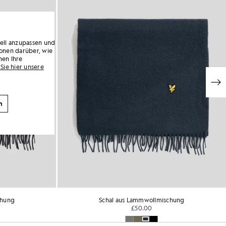
uell anzupassen und
onen darüber, wie
nen Ihre
Sie hier unsere
n
chung
Schal aus Lammwollmischung
£50.00