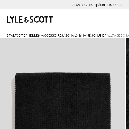
Zum Hauptinhalt springen
Informationen zur Barrierefreiheit
Jetzt kaufen, später bezahlen
Suchen
STARTSEITE
/
HERREN-ACCESSOIRES
/
SCHALS & HANDSCHUHE
/
ALLTAGSSCH
Alltagsschal in Tiefschwarz