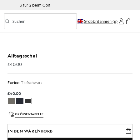
3 für 2 beim Golf
Suchen
Großbritannien (£)
Vorausschauende Suche ein-/ausschalten
Alltagsschal
£40.00
£40.00
Farbe:
Tiefschwarz
£40.00
GRÖSSENTABELLE
IN DEN WARENKORB