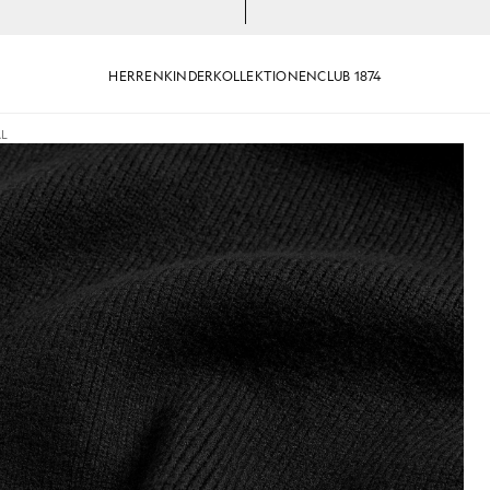
HERREN
KINDER
KOLLEKTIONEN
CLUB 1874
AL
Alltagsschal in Tiefschwarz