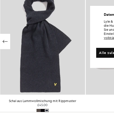
Daten
Lyle &
die Nu
Sie un
Einste
vollst
Alle zul
Schal aus Lammwollmischung mit Rippmuster
£45.00