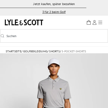
Zum Hauptinhalt springen
Informationen zur Barrierefreiheit
Jetzt kaufen, später bezahlen
3 für 2 beim Golf
Suchen
Suchen
Vorausschauende Suche ein-/ausschalten
STARTSEITE
/
GOLFBEKLEIDUNG
/
SHORTS
/
5-POCKET-SHORTS