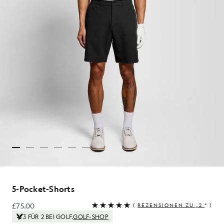
5-Pocket-Shorts
£75.00
(
REZENSIONEN ZU „2
“ )
£75.00
3 FÜR 2 BEI GOLF.
GOLF-SHOP