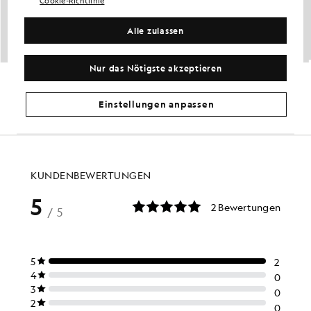
Cookie-Richtlinie
Alle zulassen
Nur das Nötigste akzeptieren
Chino-Shorts von Course Stretch
Leichte Funktionsshorts
GOLF
GOLF
£65.00
£70.00
Einstellungen anpassen