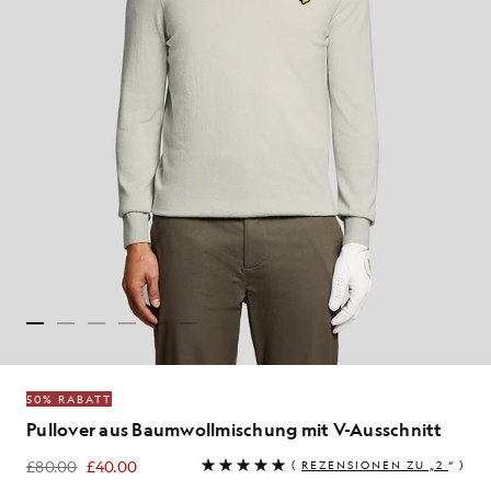
50% RABATT
Pullover aus Baumwollmischung mit V-Ausschnitt
£80.00
£40.00
(
REZENSIONEN ZU „2
“ )
£40.00