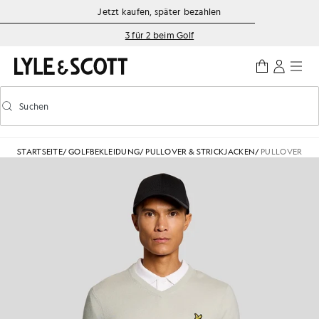
Zum Hauptinhalt springen
Informationen zur Barrierefreiheit
Jetzt kaufen, später bezahlen
3 für 2 beim Golf
Suchen
Suchen
Vorausschauende Suche ein-/ausschalten
STARTSEITE
/
GOLFBEKLEIDUNG
/
PULLOVER & STRICKJACKEN
/
PULLOVER AU