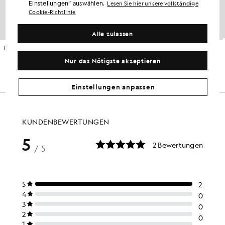
Einstellungen“ auswählen.
Lesen Sie hier unsere vollständige
Cookie-Richtlinie
Alle zulassen
Pullover aus Baumwollmischung mit V-Ausschnitt
Funktions-Midlayer mit Kapuze
GOLF
GOLF
Nur das Nötigste akzeptieren
£80.00
£70.00
Einstellungen anpassen