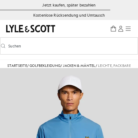
Zum Hauptinhalt springen
Informationen zur Barrierefreiheit
Jetzt kaufen, später bezahlen
Kostenlose Rücksendung und Umtausch
Suchen
Suchen
Vorausschauende Suche ein-/ausschalten
STARTSEITE
/
GOLFBEKLEIDUNG
/
JACKEN & MÄNTEL
/
LEICHTE, PACKBARE JA