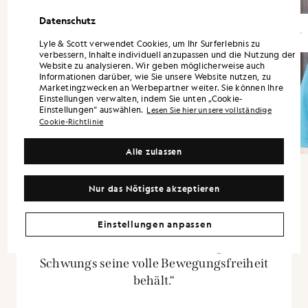
Datenschutz
Lyle & Scott verwendet Cookies, um Ihr Surferlebnis zu
verbessern, Inhalte individuell anzupassen und die Nutzung der
Website zu analysieren. Wir geben möglicherweise auch
Informationen darüber, wie Sie unsere Website nutzen, zu
Marketingzwecken an Werbepartner weiter. Sie können Ihre
Einstellungen verwalten, indem Sie unten „Cookie-
Einstellungen“ auswählen.
Lesen Sie hier unsere vollständige
Cookie-Richtlinie
Alle zulassen
Nur das Nötigste akzeptieren
„Ob direkt vom Golfplatz in die Stadt – er
Einstellungen anpassen
passt einfach perfekt. Außerdem ist er sehr
leicht, sodass man während des gesamten
Schwungs seine volle Bewegungsfreiheit
behält.“