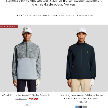
Stellen Sie Ihr komplettes Outfit aus raffinierten Stücken zusammen,
die Ihre Garderobe aufwerten.
DAS KÖNNTE IHNEN AUCH GEFALLEN
ZULETZT ANGESEHEN
60% RABATT
Winddichte Jacke mit 1/4-Reißverschluss
Leichte, zusammenfaltbare Jacke
£145.00
£58.00
HARRY HALL KOLLEKTION
£120.00